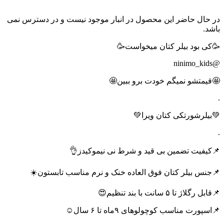
در حال حاضر این محصول در انبار موجود نیست و در دسترس نمی
باشد.
🥳کی بود بیلر کتان میخواست🥳
@ninimo_kids
🤩قیمتشو نمیگم خودت برو ببین🤩
.
💚بیلرشورتکی کتان ویرا💚
.
📌کیفیت تضمین بی قید و شرط نی نیموکیدز👌
📌جنس بیلر کتان فوق العاده خنک و نرم مناسب تابستون☀️
📌قابل رگلاژ تا ۵ سانت با بند تنظیم😍
📌اسپورت مناسب کوچولوهای ۹ماه تا ۶ سال☺️