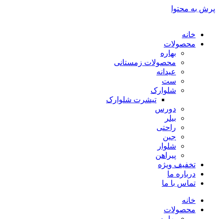
پرش به محتوا
خانه
محصولات
بهاره
محصولات زمستانی
عیدانه
ست
شلوارک
تیشرت شلوارک
دورس
بیلر
راحتی
جین
شلوار
پیراهن
تخفیف ویژه
درباره ما
تماس با ما
خانه
محصولات
بهاره