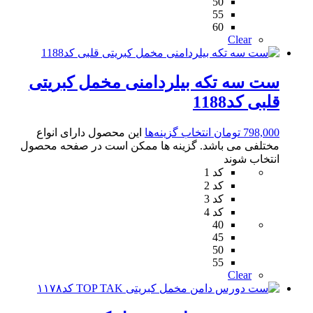
50
55
60
Clear
ست سه تکه بیلردامنی مخمل کبریتی
قلبی کد1188
798,000
تومان
انتخاب گزینه‌ها
این محصول دارای انواع
مختلفی می باشد. گزینه ها ممکن است در صفحه محصول
انتخاب شوند
کد 1
کد 2
کد 3
کد 4
40
45
50
55
Clear