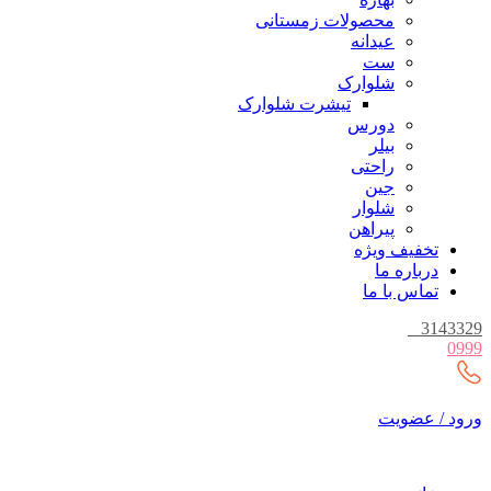
محصولات زمستانی
عیدانه
ست
شلوارک
تیشرت شلوارک
دورس
بیلر
راحتی
جین
شلوار
پیراهن
تخفیف ویژه
درباره ما
تماس با ما
_
3143329
0999
ورود / عضویت