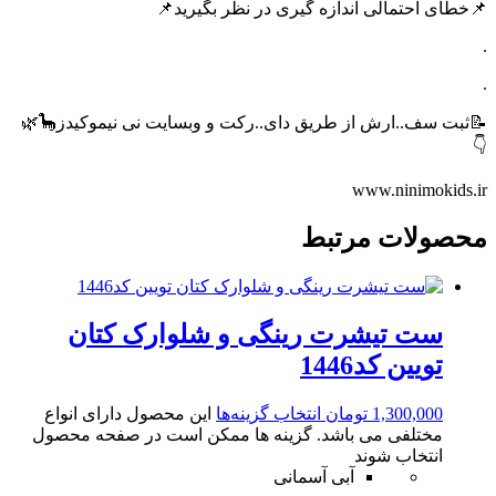
📌خطای احتمالی اندازه گیری در نظر بگیرید📌
.
.
📝ثبت سف..ارش از طریق دای..رکت و وبسایت نی نیموکیدز🦕🌿
👇
www.ninimokids.ir
محصولات مرتبط
ست تیشرت رینگی و شلوارک کتان
تویین کد1446
1,300,000
تومان
انتخاب گزینه‌ها
این محصول دارای انواع
مختلفی می باشد. گزینه ها ممکن است در صفحه محصول
انتخاب شوند
آبی آسمانی