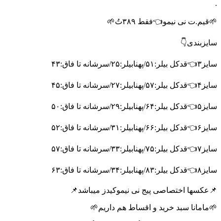
.
🌱قیم.ت نی نیمو👈فقط ۳۸۹تُ🌱
سایزبندی👇
سایز۳👈قدکل بیلر:۵۱/پهنابیلر:۲۵/سرشانه تا فاق:۴۳
سایز۴👈قدکل بیلر:۵۷/پهنابیلر:۲۷/سرشانه تا فاق:۴۵
سایز۵👈قدکل بیلر:۶۴/پهنابیلر:۲۹/سرشانه تا فاق:۵۰
سایز۶👈قدکل بیلر:۶۶/پهنابیلر:۳۱/سرشانه تا فاق:۵۲
سایز۷👈قدکل بیلر:۷۵/پهنابیلر:۳۳/سرشانه تا فاق:۵۷
سایز۸👈قدکل بیلر:۸۳/پهنابیلر:۳۴/سرشانه تا فاق:۶۳
📌عکسها اختصاصی پیج نی نیموکیدز میباشد📌
🌱مامانا سبد خرید و اقساط هم داریم🌱