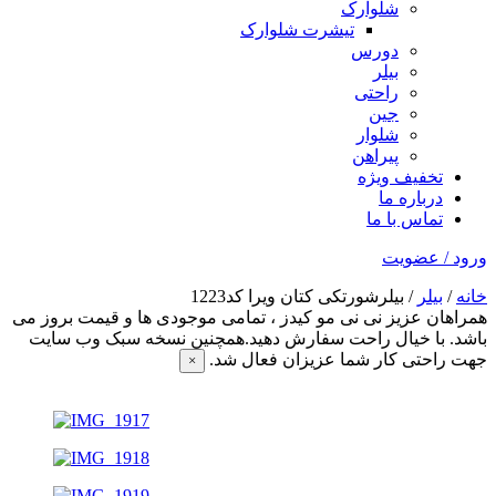
شلوارک
تیشرت شلوارک
دورس
بیلر
راحتی
جین
شلوار
پیراهن
تخفیف ویژه
درباره ما
تماس با ما
ورود / عضویت
خانه
/
بیلر
/ بیلرشورتکی کتان ویرا کد1223
همراهان عزیز نی نی مو کیدز
، تمامی موجودی ها و قیمت بروز می
باشد. با خیال راحت سفارش دهید.همچنین نسخه سبک وب سایت
جهت راحتی کار شما عزیزان فعال شد.
×