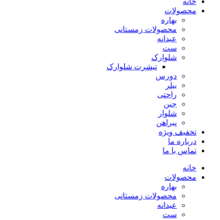
خانه
محصولات
بهاره
محصولات زمستانی
عیدانه
ست
شلوارک
تیشرت شلوارک
دورس
بیلر
راحتی
جین
شلوار
پیراهن
تخفیف ویژه
درباره ما
تماس با ما
خانه
محصولات
بهاره
محصولات زمستانی
عیدانه
ست