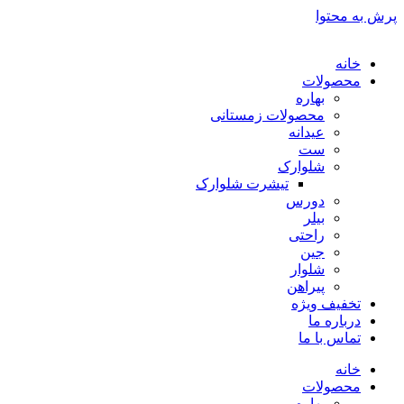
پرش به محتوا
خانه
محصولات
بهاره
محصولات زمستانی
عیدانه
ست
شلوارک
تیشرت شلوارک
دورس
بیلر
راحتی
جین
شلوار
پیراهن
تخفیف ویژه
درباره ما
تماس با ما
خانه
محصولات
بهاره