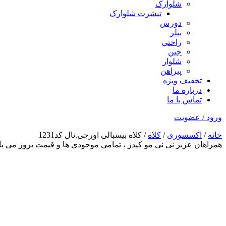
شلوارک
تیشرت شلوارک
دورس
بیلر
راحتی
جین
شلوار
پیراهن
تخفیف ویژه
درباره ما
تماس با ما
ورود / عضویت
خانه
/
اکسسوری
/
کلاه
/ کلاه بیسبالی اورجی.نال کد1231
همراهان عزیز نی نی مو کیدز
، تمامی موجودی ها و قیمت بروز می 