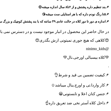
📌بند تنظیم داره پشتش و از ۲تا۸ سال اندازه میشه😊
📌۵تا رنگ نودم داره که با هر استایلی ست میشه😘
📌اندازه ی دور تا دور کلاه در حالت عادی ۴۹ سانته که با بند پشتش کوچیک و بزرگ میشه
در حال حاضر این محصول در انبار موجود نیست و در دسترس نمی با
😍کلاهی که هیچ جوری نمیتونی ازش بگذری😍
@ninimo_kids
💚کلاه بیسبالی اورجی.نال💚
.
📌کیفیت تضمین بی قید و شرط👌
📌کار واردا.تی و اورج.ینال میباشد☺️
📌جنس کتان اعلا و تابستونی😀
📌داخل کلاه آستر نخی ضد تعریق داره☝️