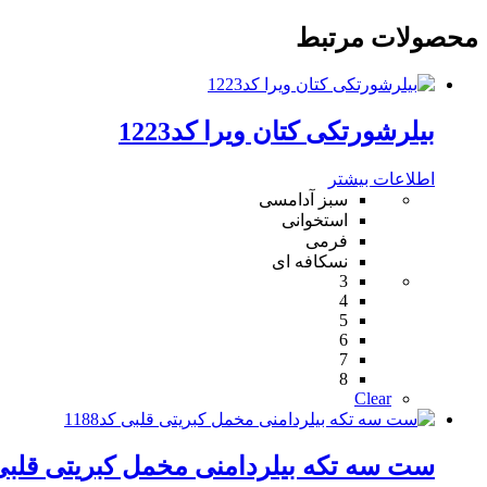
محصولات مرتبط
بیلرشورتکی کتان ویرا کد1223
اطلاعات بیشتر
سبز آدامسی
استخوانی
فرمی
نسکافه ای
3
4
5
6
7
8
Clear
ست سه تکه بیلردامنی مخمل کبریتی قلبی کد8