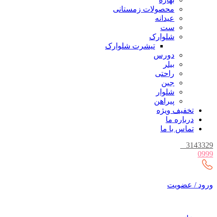
محصولات زمستانی
عیدانه
ست
شلوارک
تیشرت شلوارک
دورس
بیلر
راحتی
جین
شلوار
پیراهن
تخفیف ویژه
درباره ما
تماس با ما
_
3143329
0999
ورود / عضویت