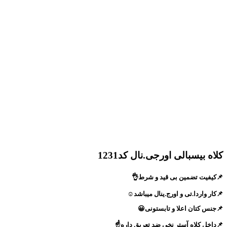
کلاه بیسبالی اورجی.نال کد1231
📌کیفیت تضمین بی قید و شرط👌
📌کار واردا.تی و اورج.ینال میباشد☺️
📌جنس کتان اعلا و تابستونی😀
📌داخل کلاه آستر نخی ضد تعریق داره☝️