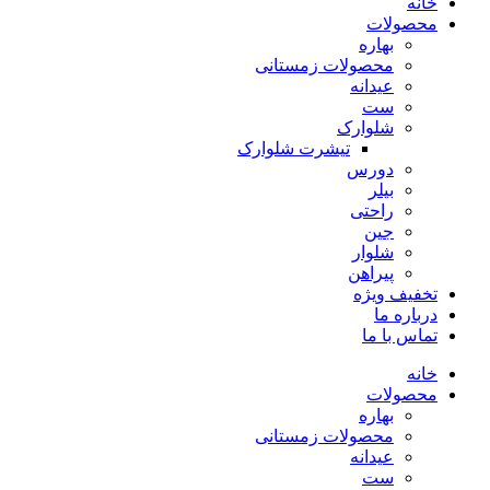
خانه
محصولات
بهاره
محصولات زمستانی
عیدانه
ست
شلوارک
تیشرت شلوارک
دورس
بیلر
راحتی
جین
شلوار
پیراهن
تخفیف ویژه
درباره ما
تماس با ما
خانه
محصولات
بهاره
محصولات زمستانی
عیدانه
ست