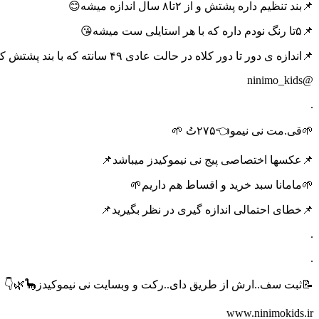
📌بند تنظیم داره پشتش و از ۲تا۸ سال اندازه میشه😊
📌۵تا رنگ نودم داره که با هر استایلی ست میشه😘
📌اندازه ی دور تا دور کلاه در حالت عادی ۴۹ سانته که با بند پشتش کوچیک و بزرگ میشه
@ninimo_kids
.
🌱قی.مت نی نیمو👈۲۷۵تُ 🌱
📌عکسها اختصاصی پیج نی نیموکیدز میباشد📌
🌱مامانا سبد خرید و اقساط هم داریم🌱
📌خطای احتمالی اندازه گیری در نظر بگیرید📌
.
.
📝ثبت سف..ارش از طریق دای..رکت و وبسایت نی نیموکیدز🦕🌿👇
www.ninimokids.ir