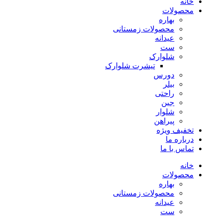
خانه
محصولات
بهاره
محصولات زمستانی
عیدانه
ست
شلوارک
تیشرت شلوارک
دورس
بیلر
راحتی
جین
شلوار
پیراهن
تخفیف ویژه
درباره ما
تماس با ما
خانه
محصولات
بهاره
محصولات زمستانی
عیدانه
ست