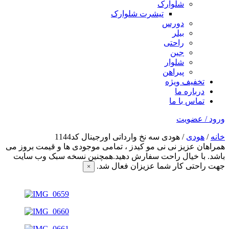
شلوارک
تیشرت شلوارک
دورس
بیلر
راحتی
جین
شلوار
پیراهن
تخفیف ویژه
درباره ما
تماس با ما
ورود / عضویت
خانه
/
هودی
/ هودی سه نخ وارداتی اورجینال کد1144
همراهان عزیز نی نی مو کیدز
، تمامی موجودی ها و قیمت بروز می
باشد. با خیال راحت سفارش دهید.همچنین نسخه سبک وب سایت
جهت راحتی کار شما عزیزان فعال شد.
×