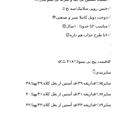
✅جنس رویی سلانیک/سه نخ☺️
✅دوخت دوبل کاملا تمیز و صنعتی🤚
✅مناسب ۲تا حدودا ۱۰سال😍
✅۶تا طرح جذاب هم داره😉
.
.
🌿قیمت پیج نی نیمو👈۴۱۸ تُ🌿
سایزبندی👇
سایز۵👈قدازیقه:۳۹/قد آستین از بغل کلاه:۳۹/پهنا:۳۸
سایز۷👈قدازیقه:۴۱/قد آستین از بغل کلاه:۴۱/پهنا:۴۰
سایز۹👈قدازیقه:۴۴/قد آستین از بغل کلاه:۴۴/پهنا:۴۲