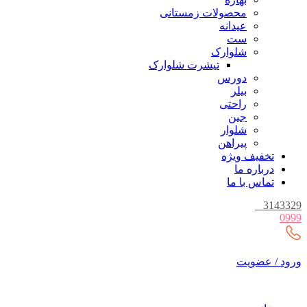
محصولات زمستانی
عیدانه
ست
شلوارک
تیشرت شلوارک
دورس
بیلر
راحتی
جین
شلوار
پیراهن
تخفیف ویژه
درباره ما
تماس با ما
_
3143329
0999
ورود / عضویت