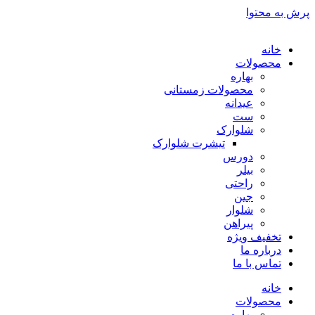
پرش به محتوا
خانه
محصولات
بهاره
محصولات زمستانی
عیدانه
ست
شلوارک
تیشرت شلوارک
دورس
بیلر
راحتی
جین
شلوار
پیراهن
تخفیف ویژه
درباره ما
تماس با ما
خانه
محصولات
بهاره