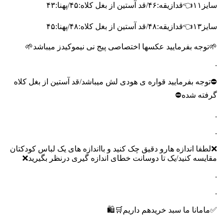
سایز۱۱👈قدازیقه:۴۶/قد آستین از بغل کلاه:۴۵/پهنا:۴۳
سایز۱۳👈قدازیقه:۴۸/قد آستین از بغل کلاه:۴۸/پهنا:۴۵
🌱توجه بفرمایید عکسها اختصاصی پیج نی نیموکیدز میباشد🌱
.
⛔️توجه بفرمایید قواره ی هودی لش میباشد/قد آستین از بغل کلاه
گرفته شده⛔️
.
.
❌لطفا اندازه هارو دقیق چک کنید و بااندازه های یک لباس کودکتان
مقایسه کنید/یک تا دوسانت خطای اندازه گیری درنظر بگیرید❌
.
.
✅مامانا ما سبد خریدهم داریم🛒🛍️