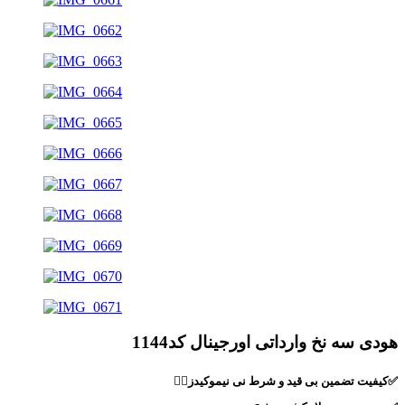
هودی سه نخ وارداتی اورجینال کد1144
✅کیفیت تضمین بی قید و شرط نی نیموکیدز🙋‍♀️