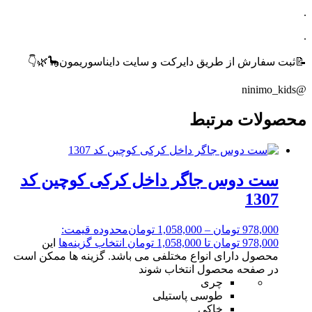
.
.
📝ثبت سفارش از طریق دایرکت و سایت دایناسوریمون🦕🌿👇
@ninimo_kids
محصولات مرتبط
ست دوس جاگر داخل کرکی کوچین کد
1307
978,000
تومان
–
1,058,000
تومان
محدوده قیمت:
978,000 تومان تا 1,058,000 تومان
انتخاب گزینه‌ها
این
محصول دارای انواع مختلفی می باشد. گزینه ها ممکن است
در صفحه محصول انتخاب شوند
چری
طوسی پاستیلی
خاکی