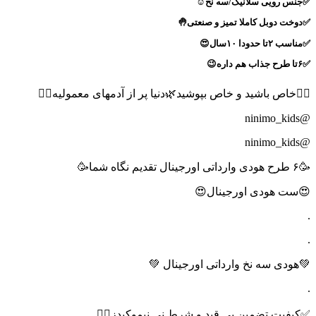
✅جنس رویی سلانیک/سه نخ☺️
✅دوخت دوبل کاملا تمیز و صنعتی🤚
✅مناسب ۲تا حدودا ۱۰سال😍
✅۶تا طرح جذاب هم داره😉
🙋‍♀️خاص باشید و خاص بپوشید🌿دنیا پر از آدمهای معمولیه🙋‍♀️
@ninimo_kids
@ninimo_kids
🥳۶ طرح هودی وارداتی اورجینال تقدیم نگاه شما🥳
😍ست هودی اورجینال😍
.
.
💚هودی سه نخ وارداتی اورجینال 💚
.
✅کیفیت تضمین بی قید و شرط نی نیموکیدز🙋‍♀️