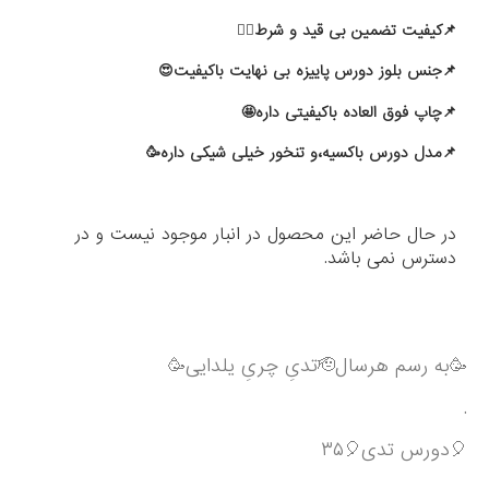
📌کیفیت تضمین بی قید و شرط🙂‍↔️
📌جنس بلوز دورس پاییزه بی نهایت باکیفیت😍
📌چاپ فوق العاده باکیفیتی داره🤩
📌مدل دورس باکسیه،و تنخور خیلی شیکی داره🥳
در حال حاضر این محصول در انبار موجود نیست و در
دسترس نمی باشد.
🥳به رسم هرسال🫡تدیِ چریِ یلدایی🥳
.
🎈دورس تدی🎈۳۵