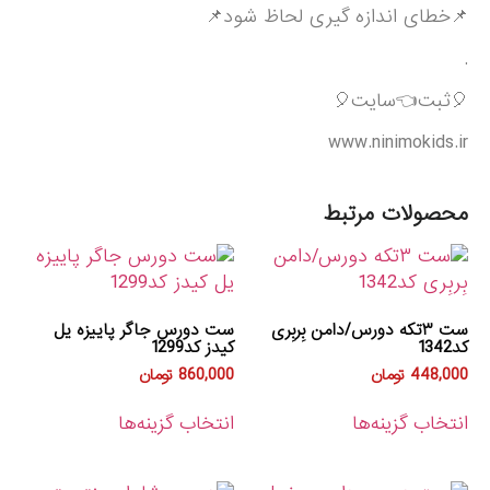
📌خطای اندازه گیری لحاظ شود📌
.
🎈ثبت👈سایت🎈
www.ninimokids.ir
محصولات مرتبط
ست ۳تکه دورس/دامن بِربِری
ست دورس جاگر پاییزه یل
کد1342
کیدز کد1299
448,000
تومان
860,000
تومان
انتخاب گزینه‌ها
انتخاب گزینه‌ها