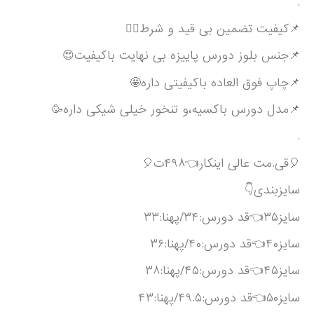
.
📌کیفیت تضمین بی قید و شرط🙂‍↔️
📌جنس بلوز دورس پاییزه بی نهایت باکیفیت😍
📌چاپ فوق العاده باکیفیتی داره🤩
📌مدل دورس باکسیه،و تنخور خیلی شیکی داره🥳
.
🎈قی.مت عالی اینکار👈۴۹۸ت🎈
سایزبندی👇
سایز۳۵👈قد دورس:۳۴/پهنا:۳۳
سایز۴۰👈قد دورس:۴۰/پهنا:۳۶
سایز۴۵👈قد دورس:۴۵/پهنا:۳۸
سایز۵۰👈قد دورس:۴۹.۵/پهنا:۴۳