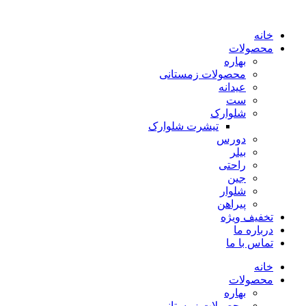
پرش
به
خانه
محتوا
محصولات
بهاره
محصولات زمستانی
عیدانه
ست
شلوارک
تیشرت شلوارک
دورس
بیلر
راحتی
جین
شلوار
پیراهن
تخفیف ویژه
درباره ما
تماس با ما
خانه
محصولات
بهاره
محصولات زمستانی