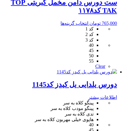
ست دورس دامن مخمل کبریتی TOP
انتخاب
شوند
TAK کد۱۱۷۸
این
765,000
تومان
انتخاب گزینه‌ها
محصول
کد 1
دارای
کد 2
انواع
کد 3
40
مختلفی
45
می
50
باشد.
55
گزینه
Clear
ها
ممکن
است
دورس یلدایی یل کیدز کد1145
در
صفحه
محصول
اطلاعات بیشتر
انتخاب
پینگو کلاه به سر
شوند
پینگو مودب کلاه به سر
تدی کلاه به سر
هاپوی خیلی مهربون کلاه به سر
40
45