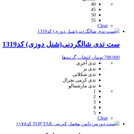
40
مختلفی
45
می
50
باشد.
55
گزینه
Clear
ها
ممکن
است
ست تدی شالگردنی(شنل دوزی) کد1319
در
صفحه
محصول
این
798,000
تومان
انتخاب گزینه‌ها
انتخاب
محصول
تدی آجری
شوند
دارای
تدی بژ
انواع
تدی شکلاتی
مختلفی
تدی کرمی نچرال
می
تدی مارشمالو
1
باشد.
2
گزینه
3
ها
4
ممکن
5
است
Clear
در
صفحه
محصول