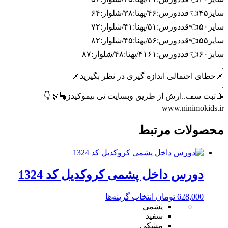
سایز۴۵👈قددورس:۴۶/پهنا:۳۸/شلوار:۶۴
سایز۵۰👈قددورس:۵۱/پهنا:۴۱/شلوار:۷۲
سایز۵۵👈قددورس:۵۶/پهنا:۴۵/شلوار:۸۲
سایز۶۰👈قددورس:۴۱۶۱/پهنا:۴۸/شلوار:۸۷
.
📌خطای احتمالی اندازه گیری در نظر بگیرید📌
.
📝ثبت سف..ارش از طریق وبسایت نی نیموکیدز🦕🌿👇
www.ninimokids.ir
محصولات مرتبط
دورس داخل پشمی کروکدیل کد 1324
این
628,000
تومان
انتخاب گزینه‌ها
محصول
یشمی
دارای
سفید
انواع
مشکی