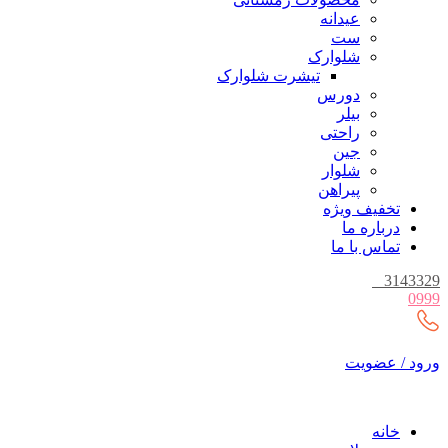
عیدانه
ست
شلوارک
تیشرت شلوارک
دورس
بیلر
راحتی
جین
شلوار
پیراهن
تخفیف ویژه
درباره ما
تماس با ما
_
3143329
0999
ورود / عضویت
خانه