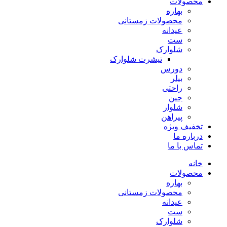
محصولات
بهاره
محصولات زمستانی
عیدانه
ست
شلوارک
تیشرت شلوارک
دورس
بیلر
راحتی
جین
شلوار
پیراهن
تخفیف ویژه
درباره ما
تماس با ما
خانه
محصولات
بهاره
محصولات زمستانی
عیدانه
ست
شلوارک