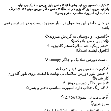
📌کیفیت تضمین بی قید و‌شرط🤝 📌جنس بلوز دورس سلانیک بی نهایت
باکیفیت،روی بلوز گلدوزی کار شده🤩 📌جنس جاگر دورس دونخ 🤌 📌۴تا رنگ
جذاب داره اسپورته مناسب دختر و پسر☺️
در حال حاضر این محصول در انبار موجود نیست و در دسترس نمی
باشد.
🥳اسنوپی و دوستان به گردش میروند🥳
🤩خدایی چقدر بانمکه🤩
🤌هم رینگیه،هم سلانیکه،هم گلدوزیه🤌
🙌فول آپشنه اصلا🙌
.
🎈ست دورس سلانیک و جاگر snoopy 🎈
.
📌کیفیت تضمین بی قید و‌شرط🤝
📌جنس بلوز دورس سلانیک بی نهایت باکیفیت،روی بلوز گلدوزی
کار شده🤩
📌جنس جاگر دورس دونخ 🤌
📌۴تا رنگ جذاب داره اسپورته مناسب دختر و پسر☺️
.
🎈قی.مت نی نیمو👈۹۵۸تُ🎈
سایزبندی👇
سایز۴۰👈قددورس:۴۱/پهنا:۳۵/شلوار:۵۶