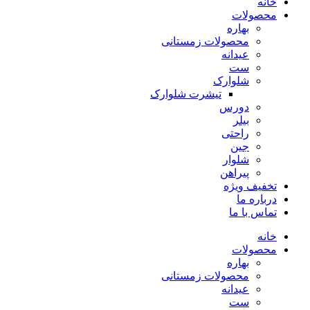
خانه
محصولات
بهاره
محصولات زمستانی
عیدانه
ست
شلوارک
تیشرت شلوارک
دورس
بیلر
راحتی
جین
شلوار
پیراهن
تخفیف ویژه
درباره ما
تماس با ما
خانه
محصولات
بهاره
محصولات زمستانی
عیدانه
ست