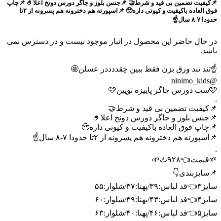
📌کیفیت تضمین بی قید و شرط🤝 📌جنس بلوز و جاگر دورس دونخ اعلا🤌 📌چاپ
فوق العاده باکیفیت و کیوتی داره🥹 📌اسپورته هم دخترونه هم پسرونه از ۲تا
حدودا ۷-۸ سال☝️
در حال حاضر این محصول در انبار موجود نیست و در دسترس نمی
باشد.
☝️تند تند ورق بزن فقط ببین چقددددر عسلن🤩
@ninimo_kids
🩷ست دورس جاگر پاییزه تویین🩷
.
📌کیفیت تضمین بی قید و شرط🤝
📌جنس بلوز و جاگر دورس دونخ اعلا🤌
📌چاپ فوق العاده باکیفیت و کیوتی داره🥹
📌اسپورته هم دخترونه هم پسرونه از ۲تا حدودا ۷-۸ سال☝️
.
🌱قیمت👈۹۲۸تُ🌱
📌سایزبندی👇
سایز۳👈قد لباس:۳۹/پهنا:۳۷/شلوار:۵۵
سایز۴👈قد لباس:۴۳/پهنا:۳۹/شلوار:۶۰
سایز۵👈قد لباس:۴۶/پهنا:۴۰/شلوار:۶۳