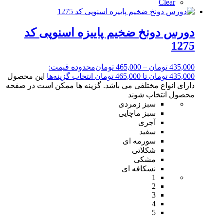
Clear
دورس دونخ ضخیم پاییزه اسنوپی کد
1275
435,000
تومان
–
465,000
تومان
محدوده قیمت:
435,000 تومان تا 465,000 تومان
انتخاب گزینه‌ها
این محصول
دارای انواع مختلفی می باشد. گزینه ها ممکن است در صفحه
محصول انتخاب شوند
سبز زمردی
سبز ماچایی
آجری
سفید
سورمه ای
شکلاتی
مشکی
نسکافه ای
1
2
3
4
5