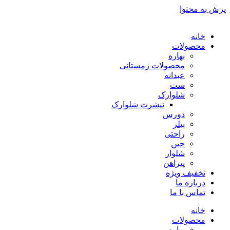
پرش به محتوا
خانه
محصولات
بهاره
محصولات زمستانی
عیدانه
ست
شلوارک
تیشرت شلوارک
دورس
بیلر
راحتی
جین
شلوار
پیراهن
تخفیف ویژه
درباره ما
تماس با ما
خانه
محصولات
بهاره