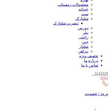
محصولات زمستانی
عیدانه
ست
شلوارک
تیشرت شلوارک
دورس
بیلر
راحتی
جین
شلوار
پیراهن
تخفیف ویژه
درباره ما
تماس با ما
_
3143329
0999
ورود / عضویت