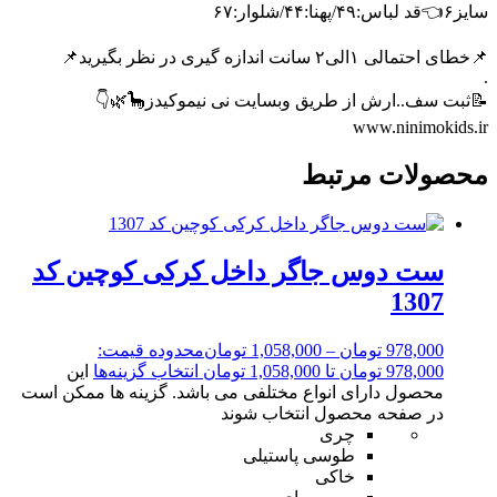
سایز۶👈قد لباس:۴۹/پهنا:۴۴/شلوار:۶۷
📌خطای احتمالی ۱الی۲ سانت اندازه گیری در نظر بگیرید📌
.
📝ثبت سف..ارش از طریق وبسایت نی نیموکیدز🦕🌿👇
www.ninimokids.ir
محصولات مرتبط
ست دوس جاگر داخل کرکی کوچین کد
1307
978,000
تومان
–
1,058,000
تومان
محدوده قیمت:
978,000 تومان تا 1,058,000 تومان
انتخاب گزینه‌ها
این
محصول دارای انواع مختلفی می باشد. گزینه ها ممکن است
در صفحه محصول انتخاب شوند
چری
طوسی پاستیلی
خاکی