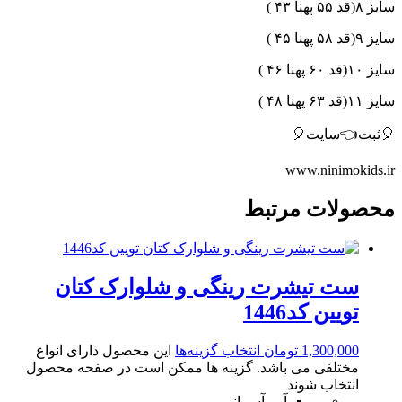
سایز ۸(قد ۵۵ پهنا ۴۳ )
سایز ۹(قد ۵۸ پهنا ۴۵ )
سایز ۱۰(قد ۶۰ پهنا ۴۶ )
سایز ۱۱(قد ۶۳ پهنا ۴۸ )
🎈ثبت👈سایت🎈
www.ninimokids.ir
محصولات مرتبط
ست تیشرت رینگی و شلوارک کتان
تویین کد1446
1,300,000
تومان
انتخاب گزینه‌ها
این محصول دارای انواع
مختلفی می باشد. گزینه ها ممکن است در صفحه محصول
انتخاب شوند
آبی آسمانی