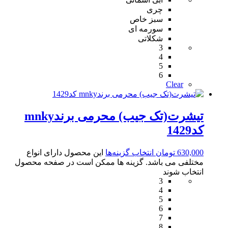
چری
سبز خاص
سورمه ای
شکلاتی
3
4
5
6
Clear
تیشرت(تک جیب) محرمی برندmnky
کد1429
630,000
تومان
انتخاب گزینه‌ها
این محصول دارای انواع
مختلفی می باشد. گزینه ها ممکن است در صفحه محصول
انتخاب شوند
3
4
5
6
7
8