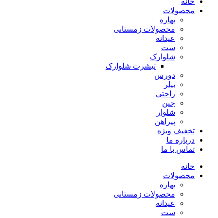
خانه
محصولات
بهاره
محصولات زمستانی
عیدانه
ست
شلوارک
تیشرت شلوارک
دورس
بیلر
راحتی
جین
شلوار
پیراهن
تخفیف ویژه
درباره ما
تماس با ما
خانه
محصولات
بهاره
محصولات زمستانی
عیدانه
ست