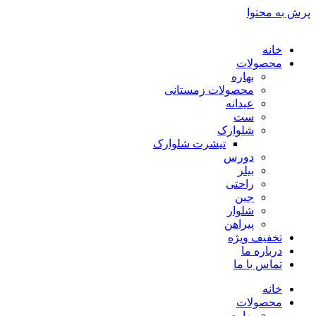
پرش به محتوا
خانه
محصولات
بهاره
محصولات زمستانی
عیدانه
ست
شلوارک
تیشرت شلوارک
دورس
بیلر
راحتی
جین
شلوار
پیراهن
تخفیف ویژه
درباره ما
تماس با ما
خانه
محصولات
بهاره