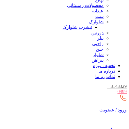
محصولات زمستانی
عیدانه
ست
شلوارک
تیشرت شلوارک
دورس
بیلر
راحتی
جین
شلوار
پیراهن
تخفیف ویژه
درباره ما
تماس با ما
_
3143329
0999
ورود / عضویت