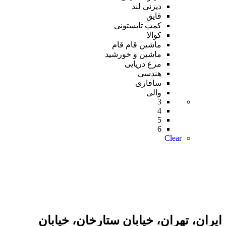
دیزنی لند
قایق
کمپ تابستونی
کوالا
ماشین قام قام
ماشین و خورشید
مرغ دریایی
هندسی
سافاری
والی
3
4
5
6
Clear
ایران، تهران، خیابان ستارخان، خیابان