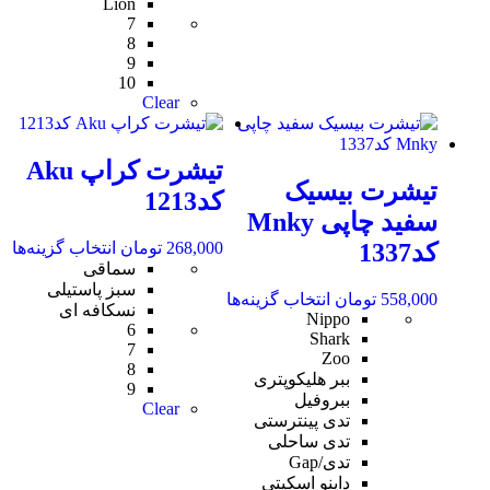
Lion
7
8
9
10
Clear
تیشرت کراپ Aku
تیشرت بیسیک
کد1213
سفید چاپی Mnky
کد1337
268,000
تومان
انتخاب گزینه‌ها
سماقی
سبز پاستیلی
558,000
تومان
انتخاب گزینه‌ها
نسکافه ای
Nippo
6
Shark
7
Zoo
8
ببر هلیکوپتری
9
ببروفیل
Clear
تدی پینترستی
تدی ساحلی
تدی/Gap
داینو اسکیتی