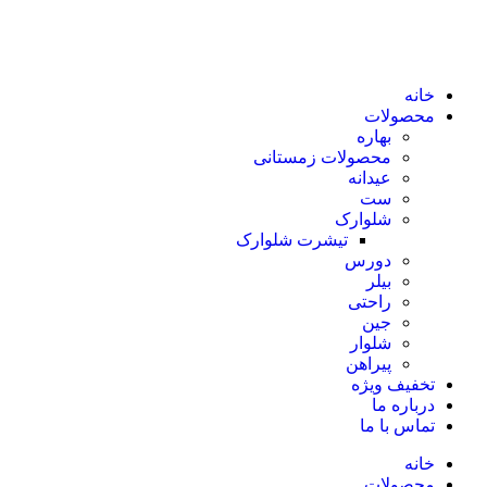
خانه
محصولات
بهاره
محصولات زمستانی
عیدانه
ست
شلوارک
تیشرت شلوارک
دورس
بیلر
راحتی
جین
شلوار
پیراهن
تخفیف ویژه
درباره ما
تماس با ما
خانه
محصولات