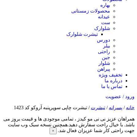
بهاره
محصولات زمستانی
عیدانه
ست
شلوارک
تیشرت شلوارک
دورس
بیلر
راحتی
جین
شلوار
پیراهن
تخفیف ویژه
درباره ما
تماس با ما
ورود / عضویت
خانه
/
پسرانه
/
تیشرت
/ تیشرت چاپی سوپرپنبه آروکو کد 1423
همراهان عزیز نی نی مو کیدز
، تمامی موجودی ها و قیمت بروز می
باشد. با خیال راحت سفارش دهید.همچنین نسخه سبک وب سایت
جهت راحتی کار شما عزیزان فعال شد.
×