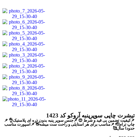
تیشرت چاپی سوپرپنبه آروکو کد 1423
📌کیفیت تضمین بی قید و شرط 😍
📌جنس سوپر پنبه بدون ذره ای پلاستیک👌
📌
چاپ ترام🫡
📌مناسب برای هر استایلی و راحت ست میشه👋
📌اسپورت مناسب
حدودا سال🥰