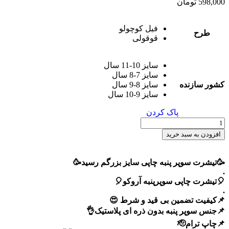
598,000
تومان
فیل کوچولو
طرح
قوقولی
سایز 10-11 سال
سایز 7-8 سال
کشور سازنده
سایز 8-9 سال
سایز 9-10 سال
پاک کردن
افزودن به سبد خرید
🥳تیشرت سوپر پنبه چاپی سایز بزرگم رسید🥳
.
🎈تیشرت چاپی سوپرپنبه آروکو🎈
.
📌کیفیت تضمین بی قید و شرط 😍
📌جنس سوپر پنبه بدون ذره ای پلاستیک👌
📌چاپ ترام🫡