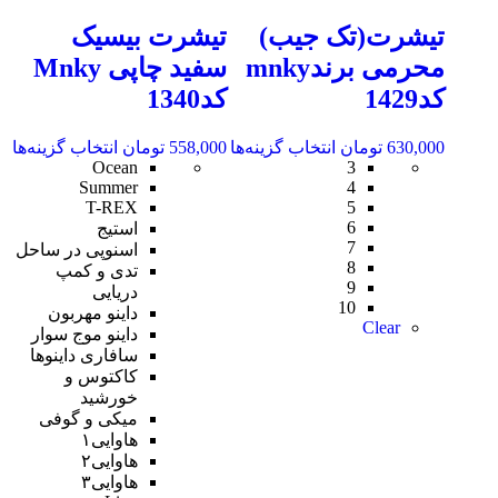
تیشرت(تک جیب)
تیشرت بیسیک
محرمی برندmnky
سفید چاپی Mnky
کد1429
کد1340
630,000
تومان
انتخاب گزینه‌ها
558,000
تومان
انتخاب گزینه‌ها
Ocean
3
Summer
4
T-REX
5
6
استیج
7
اسنوپی در ساحل
8
تدی و کمپ
9
دریایی
10
داینو مهربون
Clear
داینو موج سوار
سافاری داینوها
کاکتوس و
خورشید
میکی و گوفی
هاوایی۱
هاوایی۲
هاوایی۳