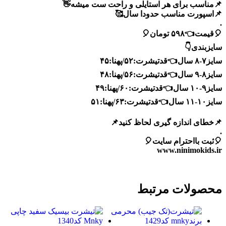
📌مناسب برای هر استایلی و راحت ست میشه👋
📌اسپورت مناسب حدودا سال🥰
.
🎈قیمت👈۵۹۸ تومان🎈
سایزبندی👇
سایز۷-۸ سال👈قدتیشرت:۵۲/پهنا:۴۵
سایز۸-۹ سال👈قدتیشرت:۵۶/پهنا:۴۸
سایز۹-۱۰ سال👈قدتیشرت:۶۰/پهنا:۴۹
سایز۱۰-۱۱ سال👈قدتیشرت:۶۳/پهنا:۵۱
📌خطای اندازه گیری لحاظ کنید📌
.
🎈ثبت بااحترام سایت🎈
www.ninimokids.ir
محصولات مرتبط