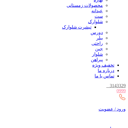
محصولات زمستانی
عیدانه
ست
شلوارک
تیشرت شلوارک
دورس
بیلر
راحتی
جین
شلوار
پیراهن
تخفیف ویژه
درباره ما
تماس با ما
_
3143329
0999
ورود / عضویت