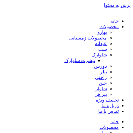
پرش به محتوا
خانه
محصولات
بهاره
محصولات زمستانی
عیدانه
ست
شلوارک
تیشرت شلوارک
دورس
بیلر
راحتی
جین
شلوار
پیراهن
تخفیف ویژه
درباره ما
تماس با ما
خانه
محصولات
بهاره