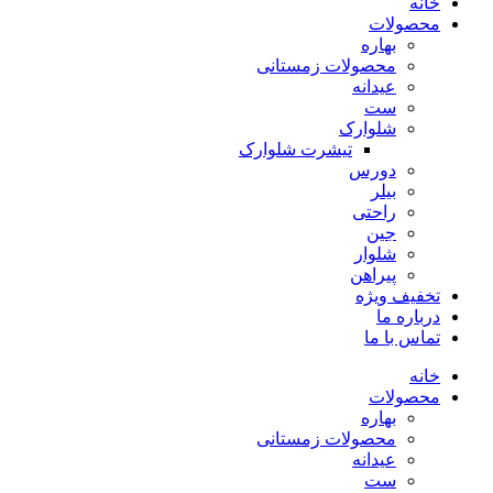
خانه
محصولات
بهاره
محصولات زمستانی
عیدانه
ست
شلوارک
تیشرت شلوارک
دورس
بیلر
راحتی
جین
شلوار
پیراهن
تخفیف ویژه
درباره ما
تماس با ما
خانه
محصولات
بهاره
محصولات زمستانی
عیدانه
ست