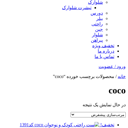
شلوارک
تیشرت شلوارک
دورس
بیلر
راحتی
جین
شلوار
پیراهن
تخفیف ویژه
درباره ما
تماس با ما
ورود / عضویت
خانه
/ محصولات برچسب خورده “coco”
coco
در حال نمایش یک نتیجه
تخفیف!