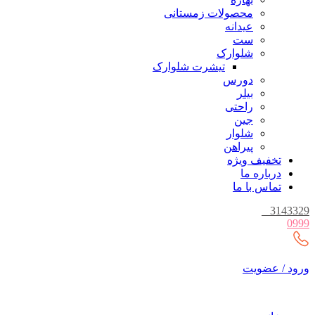
محصولات زمستانی
عیدانه
ست
شلوارک
تیشرت شلوارک
دورس
بیلر
راحتی
جین
شلوار
پیراهن
تخفیف ویژه
درباره ما
تماس با ما
_
3143329
0999
ورود / عضویت