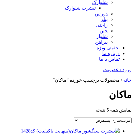
شلوارک
تیشرت شلوارک
دورس
بیلر
راحتی
جین
شلوار
پیراهن
تخفیف ویژه
درباره ما
تماس با ما
ورود / عضویت
خانه
/ محصولات برچسب خورده “ماکان”
ماکان
نمایش همه 5 نتیجه