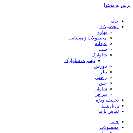
پرش به محتوا
خانه
محصولات
بهاره
محصولات زمستانی
عیدانه
ست
شلوارک
تیشرت شلوارک
دورس
بیلر
راحتی
جین
شلوار
پیراهن
تخفیف ویژه
درباره ما
تماس با ما
خانه
محصولات
بهاره