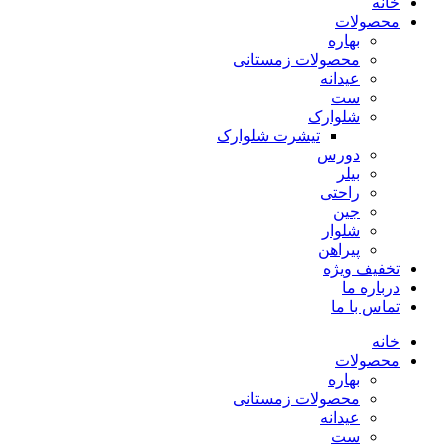
خانه
محصولات
بهاره
محصولات زمستانی
عیدانه
ست
شلوارک
تیشرت شلوارک
دورس
بیلر
راحتی
جین
شلوار
پیراهن
تخفیف ویژه
درباره ما
تماس با ما
خانه
محصولات
بهاره
محصولات زمستانی
عیدانه
ست