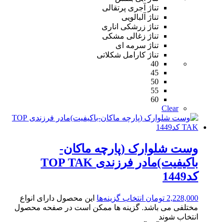
تناژ آجری پرتقالی
تناژ آلبالویی
تناژ زرشکی اناری
تناژ زغالی مشکی
تناژ سرمه ای
تناژ کارامل شکلاتی
40
45
50
55
60
Clear
وست شلوارک (پارچه ماکان-
باکیفیت)مادر فرزندی TOP TAK
کد1449
2,228,000
تومان
انتخاب گزینه‌ها
این محصول دارای انواع
مختلفی می باشد. گزینه ها ممکن است در صفحه محصول
انتخاب شوند