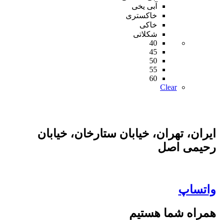
دارای
آبی یخی
انواع
خاکستری
مختلفی
خاکی
می
شکلاتی
40
باشد.
45
گزینه
50
ها
55
ممکن
60
است
Clear
در
صفحه
محصول
انتخاب
شوند
ایران، تهران، خیابان ستارخان، خیابان
رحیمی اصل
واتساپ
همراه شما هستیم