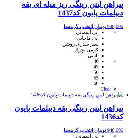
پیراهن لینن رینگی ریز میله ای یقه
دیپلمات پایون کد1437
این
948,000
تومان
انتخاب گزینه‌ها
محصول
آبی آسمانی
دارای
آبی ماچایی
انواع
سبز سدری روشن
مختلفی
کرمی نچرال
می
یاسی
40
باشد.
45
گزینه
50
ها
55
ممکن
60
است
Clear
در
صفحه
محصول
پیراهن لینن رینگی یقه دیپلمات پایون
انتخاب
شوند
کد1436
این
948,000
تومان
انتخاب گزینه‌ها
محصول
آبی آسمانی