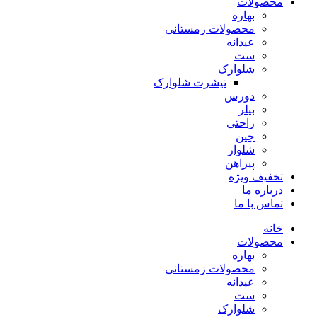
محصولات
بهاره
محصولات زمستانی
عیدانه
ست
شلوارک
تیشرت شلوارک
دورس
بیلر
راحتی
جین
شلوار
پیراهن
تخفیف ویژه
درباره ما
تماس با ما
خانه
محصولات
بهاره
محصولات زمستانی
عیدانه
ست
شلوارک