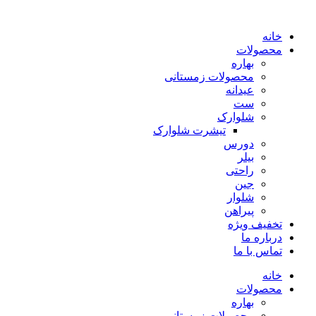
پرش
به
خانه
محتوا
محصولات
بهاره
محصولات زمستانی
عیدانه
ست
شلوارک
تیشرت شلوارک
دورس
بیلر
راحتی
جین
شلوار
پیراهن
تخفیف ویژه
درباره ما
تماس با ما
خانه
محصولات
بهاره
محصولات زمستانی