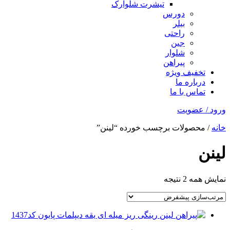
تیشرت شلوارک
دورس
بیلر
راحتی
جین
شلوار
پیراهن
تخفیف ویژه
درباره ما
تماس با ما
ورود / عضویت
خانه
/ محصولات برچسب خورده “لینن”
لینن
نمایش همه 2 نتیجه