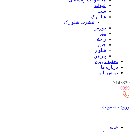
عیدانه
ست
شلوارک
تیشرت شلوارک
دورس
بیلر
راحتی
جین
شلوار
پیراهن
تخفیف ویژه
درباره ما
تماس با ما
_
3143329
0999
ورود / عضویت
خانه