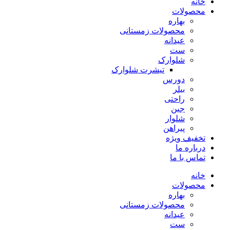
خانه
محصولات
بهاره
محصولات زمستانی
عیدانه
ست
شلوارک
تیشرت شلوارک
دورس
بیلر
راحتی
جین
شلوار
پیراهن
تخفیف ویژه
درباره ما
تماس با ما
خانه
محصولات
بهاره
محصولات زمستانی
عیدانه
ست