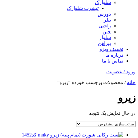
شلوارک
تیشرت شلوارک
دورس
بیلر
راحتی
جین
شلوار
پیراهن
تخفیف ویژه
درباره ما
تماس با ما
ورود / عضویت
خانه
/ محصولات برچسب خورده “زیرو”
زیرو
در حال نمایش یک نتیجه