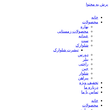
پرش به محتوا
خانه
محصولات
بهاره
محصولات زمستانی
عیدانه
ست
شلوارک
تیشرت شلوارک
دورس
بیلر
راحتی
جین
شلوار
پیراهن
تخفیف ویژه
درباره ما
تماس با ما
خانه
محصولات
بهاره