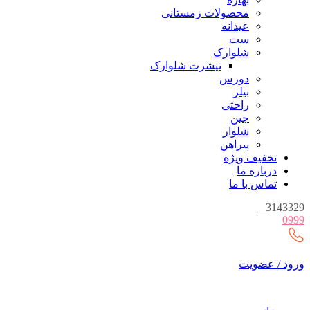
محصولات زمستانی
عیدانه
ست
شلوارک
تیشرت شلوارک
دورس
بیلر
راحتی
جین
شلوار
پیراهن
تخفیف ویژه
درباره ما
تماس با ما
_
3143329
0999
ورود / عضویت