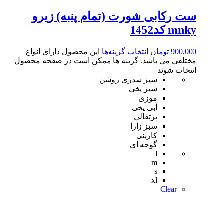
ست رکابی شورت (تمام پنبه) زیرو
mnky کد1452
900,000
تومان
انتخاب گزینه‌ها
این محصول دارای انواع
مختلفی می باشد. گزینه ها ممکن است در صفحه محصول
انتخاب شوند
سبز سدری روشن
سبز یخی
موزی
آبی یخی
پرتقالی
سبز زارا
کاربنی
گوجه ای
l
m
s
xl
Clear