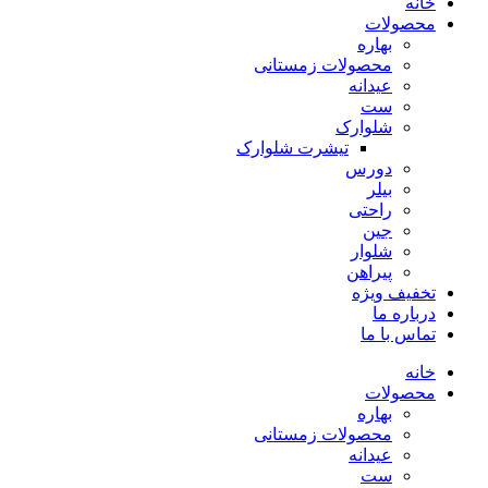
خانه
محصولات
بهاره
محصولات زمستانی
عیدانه
ست
شلوارک
تیشرت شلوارک
دورس
بیلر
راحتی
جین
شلوار
پیراهن
تخفیف ویژه
درباره ما
تماس با ما
خانه
محصولات
بهاره
محصولات زمستانی
عیدانه
ست