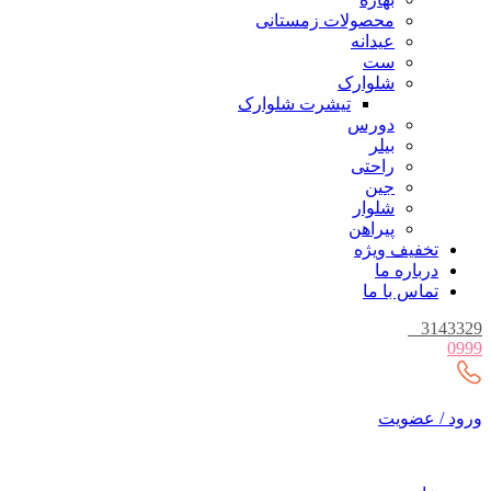
محصولات زمستانی
عیدانه
ست
شلوارک
تیشرت شلوارک
دورس
بیلر
راحتی
جین
شلوار
پیراهن
تخفیف ویژه
درباره ما
تماس با ما
_
3143329
0999
ورود / عضویت