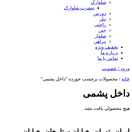
شلوارک
تیشرت شلوارک
دورس
بیلر
راحتی
جین
شلوار
پیراهن
تخفیف ویژه
درباره ما
تماس با ما
ورود / عضویت
خانه
/ محصولات برچسب خورده “داخل پشمی”
داخل پشمی
هیچ محصولی یافت نشد.
ایران، تهران، خیابان ستارخان، خیابان