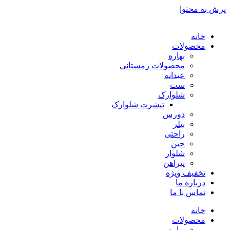
پرش به محتوا
خانه
محصولات
بهاره
محصولات زمستانی
عیدانه
ست
شلوارک
تیشرت شلوارک
دورس
بیلر
راحتی
جین
شلوار
پیراهن
تخفیف ویژه
درباره ما
تماس با ما
خانه
محصولات
بهاره