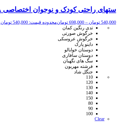
ستهای راحتی کودک و نوجوان اختصاصی KOALA کد1421
540,000
تومان
–
698,000
تومان
محدوده قیمت: 540,000 تومان تا 698,000 تومان
تدی رنگین کمان
خرگوش صورتی
خرگوش عروسکی
داینو پارک
دوستان خوابالو
دوستان سافاری
سگ های نگهبان
فرشته مهربون
جنگل شاد
110
120
130
140
150
80
90
100
Clear