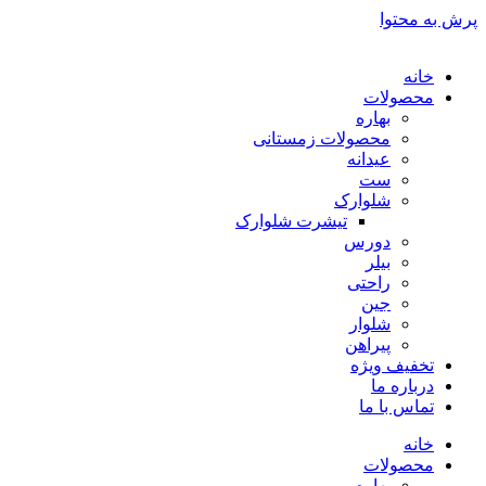
پرش به محتوا
خانه
محصولات
بهاره
محصولات زمستانی
عیدانه
ست
شلوارک
تیشرت شلوارک
دورس
بیلر
راحتی
جین
شلوار
پیراهن
تخفیف ویژه
درباره ما
تماس با ما
خانه
محصولات
بهاره