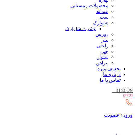
محصولات زمستانی
عیدانه
ست
شلوارک
تیشرت شلوارک
دورس
بیلر
راحتی
جین
شلوار
پیراهن
تخفیف ویژه
درباره ما
تماس با ما
_
3143329
0999
ورود / عضویت