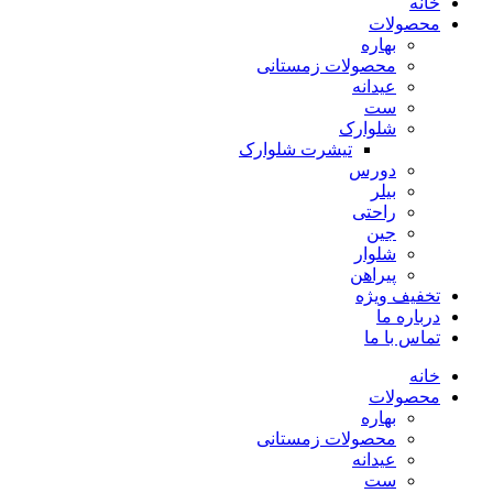
خانه
محصولات
بهاره
محصولات زمستانی
عیدانه
ست
شلوارک
تیشرت شلوارک
دورس
بیلر
راحتی
جین
شلوار
پیراهن
تخفیف ویژه
درباره ما
تماس با ما
خانه
محصولات
بهاره
محصولات زمستانی
عیدانه
ست