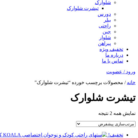
شلوارک
تیشرت شلوارک
دورس
بیلر
راحتی
جین
شلوار
پیراهن
تخفیف ویژه
درباره ما
تماس با ما
ورود / عضویت
خانه
/ محصولات برچسب خورده “تیشرت شلوارک”
تیشرت شلوارک
نمایش همه 2 نتیجه
تخفیف!