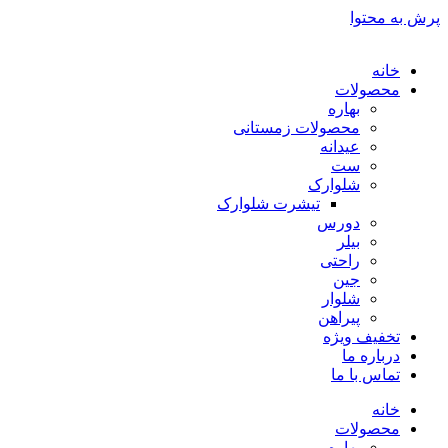
پرش به محتوا
خانه
محصولات
بهاره
محصولات زمستانی
عیدانه
ست
شلوارک
تیشرت شلوارک
دورس
بیلر
راحتی
جین
شلوار
پیراهن
تخفیف ویژه
درباره ما
تماس با ما
خانه
محصولات
بهاره