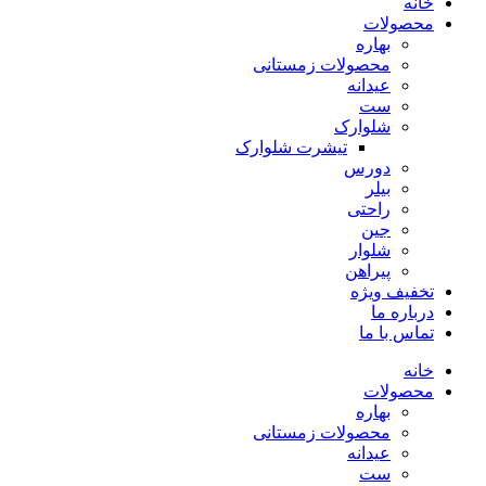
خانه
محصولات
بهاره
محصولات زمستانی
عیدانه
ست
شلوارک
تیشرت شلوارک
دورس
بیلر
راحتی
جین
شلوار
پیراهن
تخفیف ویژه
درباره ما
تماس با ما
خانه
محصولات
بهاره
محصولات زمستانی
عیدانه
ست