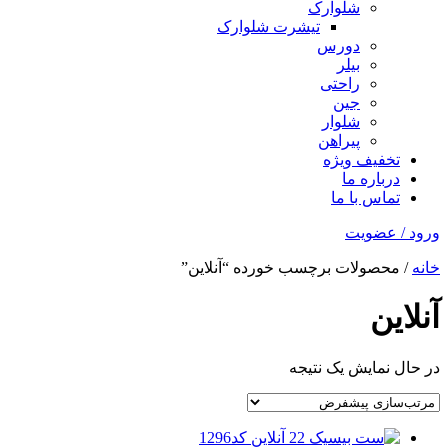
شلوارک
تیشرت شلوارک
دورس
بیلر
راحتی
جین
شلوار
پیراهن
تخفیف ویژه
درباره ما
تماس با ما
ورود / عضویت
خانه
/ محصولات برچسب خورده “آنلاین”
آنلاین
در حال نمایش یک نتیجه