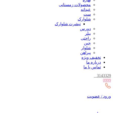
محصولات زمستانی
عیدانه
ست
شلوارک
تیشرت شلوارک
دورس
بیلر
راحتی
جین
شلوار
پیراهن
تخفیف ویژه
درباره ما
تماس با ما
_
3143329
0999
ورود / عضویت