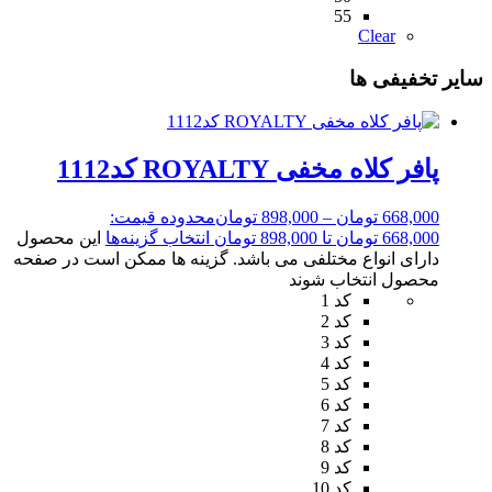
55
Clear
سایر تخفیفی ها
پافر کلاه مخفی ROYALTY کد1112
668,000
تومان
–
898,000
تومان
محدوده قیمت:
668,000 تومان تا 898,000 تومان
انتخاب گزینه‌ها
این محصول
دارای انواع مختلفی می باشد. گزینه ها ممکن است در صفحه
محصول انتخاب شوند
کد 1
کد 2
کد 3
کد 4
کد 5
کد 6
کد 7
کد 8
کد 9
کد 10