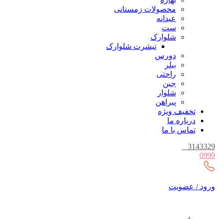
محصولات زمستانی
عیدانه
ست
شلوارک
تیشرت شلوارک
دورس
بیلر
راحتی
جین
شلوار
پیراهن
تخفیف ویژه
درباره ما
تماس با ما
_
3143329
0999
ورود / عضویت