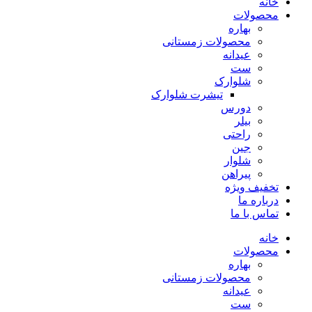
خانه
محصولات
بهاره
محصولات زمستانی
عیدانه
ست
شلوارک
تیشرت شلوارک
دورس
بیلر
راحتی
جین
شلوار
پیراهن
تخفیف ویژه
درباره ما
تماس با ما
خانه
محصولات
بهاره
محصولات زمستانی
عیدانه
ست