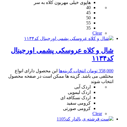
هاپوی خیلی مهربون کلاه به سر
40
45
50
55
35
Clear
شال و کلاه عروسکی پشمی اورجینال
کد۱۱۳۴
358,000
تومان
انتخاب گزینه‌ها
این محصول دارای انواع
مختلفی می باشد. گزینه ها ممکن است در صفحه محصول
انتخاب شوند
اردک آبی
اردک لیمویی
اردک نسکافه ای
کرومی سفید
کرومی صورتی
Clear