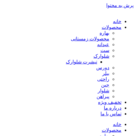
پرش به محتوا
خانه
محصولات
بهاره
محصولات زمستانی
عیدانه
ست
شلوارک
تیشرت شلوارک
دورس
بیلر
راحتی
جین
شلوار
پیراهن
تخفیف ویژه
درباره ما
تماس با ما
خانه
محصولات
بهاره