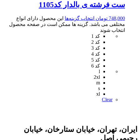
ست فرشته ی بالدار کد1105
748,000
تومان
انتخاب گزینه‌ها
این محصول دارای انواع
مختلفی می باشد. گزینه ها ممکن است در صفحه محصول
انتخاب شوند
کد 1
کد 2
کد 3
کد 4
کد 5
کد 6
l
2xl
m
s
xl
Clear
ایران، تهران، خیابان ستارخان، خیابان
رحیمی اصل