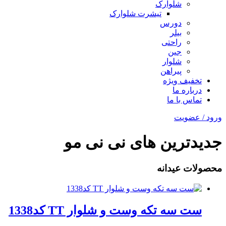
شلوارک
تیشرت شلوارک
دورس
بیلر
راحتی
جین
شلوار
پیراهن
تخفیف ویژه
درباره ما
تماس با ما
ورود / عضویت
جدیدترین های نی نی مو
محصولات عیدانه
ست سه تکه وست و شلوار TT کد1338