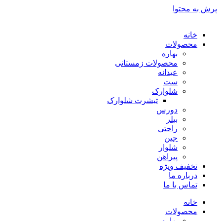
پرش به محتوا
خانه
محصولات
بهاره
محصولات زمستانی
عیدانه
ست
شلوارک
تیشرت شلوارک
دورس
بیلر
راحتی
جین
شلوار
پیراهن
تخفیف ویژه
درباره ما
تماس با ما
خانه
محصولات
بهاره