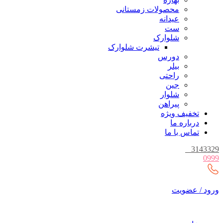
محصولات زمستانی
عیدانه
ست
شلوارک
تیشرت شلوارک
دورس
بیلر
راحتی
جین
شلوار
پیراهن
تخفیف ویژه
درباره ما
تماس با ما
_
3143329
0999
ورود / عضویت