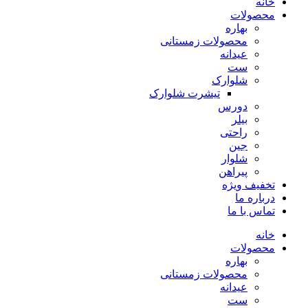
خانه
محصولات
بهاره
محصولات زمستانی
عیدانه
ست
شلوارک
تیشرت شلوارک
دورس
بیلر
راحتی
جین
شلوار
پیراهن
تخفیف ویژه
درباره ما
تماس با ما
خانه
محصولات
بهاره
محصولات زمستانی
عیدانه
ست