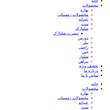
خانه
محصولات
بهاره
محصولات زمستانی
عیدانه
ست
شلوارک
تیشرت شلوارک
دورس
بیلر
راحتی
جین
شلوار
پیراهن
تخفیف ویژه
درباره ما
تماس با ما
خانه
محصولات
بهاره
محصولات زمستانی
عیدانه
ست