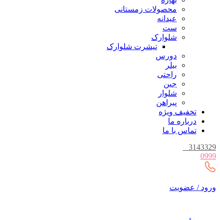
محصولات زمستانی
عیدانه
ست
شلوارک
تیشرت شلوارک
دورس
بیلر
راحتی
جین
شلوار
پیراهن
تخفیف ویژه
درباره ما
تماس با ما
_
3143329
0999
ورود / عضویت