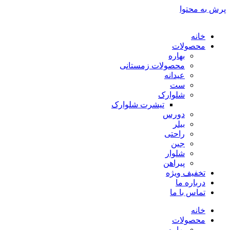
پرش به محتوا
خانه
محصولات
بهاره
محصولات زمستانی
عیدانه
ست
شلوارک
تیشرت شلوارک
دورس
بیلر
راحتی
جین
شلوار
پیراهن
تخفیف ویژه
درباره ما
تماس با ما
خانه
محصولات
بهاره