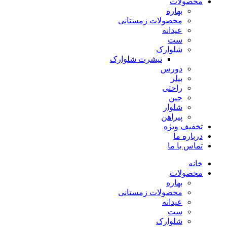
محصولات
بهاره
محصولات زمستانی
عیدانه
ست
شلوارک
تیشرت شلوارک
دورس
بیلر
راحتی
جین
شلوار
پیراهن
تخفیف ویژه
درباره ما
تماس با ما
خانه
محصولات
بهاره
محصولات زمستانی
عیدانه
ست
شلوارک