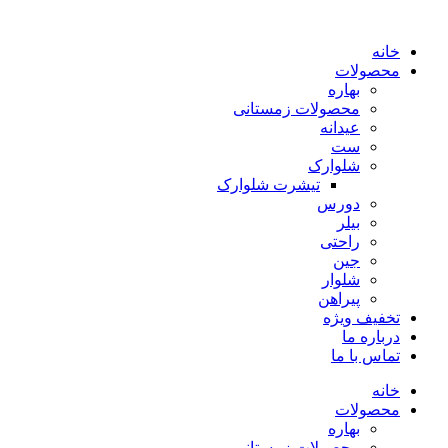
پرش
به
خانه
محتوا
محصولات
بهاره
محصولات زمستانی
عیدانه
ست
شلوارک
تیشرت شلوارک
دورس
بیلر
راحتی
جین
شلوار
پیراهن
تخفیف ویژه
درباره ما
تماس با ما
خانه
محصولات
بهاره
محصولات زمستانی