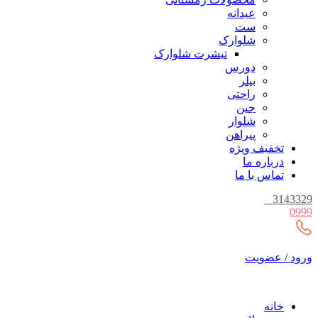
عیدانه
ست
شلوارک
تیشرت شلوارک
دورس
بیلر
راحتی
جین
شلوار
پیراهن
تخفیف ویژه
درباره ما
تماس با ما
_
3143329
0999
ورود / عضویت
خانه