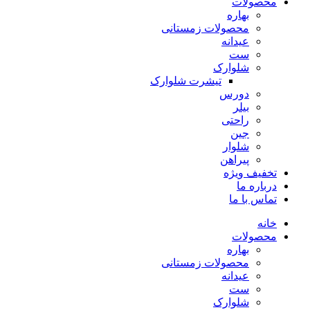
محصولات
بهاره
محصولات زمستانی
عیدانه
ست
شلوارک
تیشرت شلوارک
دورس
بیلر
راحتی
جین
شلوار
پیراهن
تخفیف ویژه
درباره ما
تماس با ما
خانه
محصولات
بهاره
محصولات زمستانی
عیدانه
ست
شلوارک