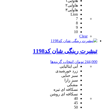
هاوایی۱
صفحه
هاوایی۲
محصول
هاوایی۳
انتخاب
Lion
شوند
7
8
9
10
Clear
تیشرت رینگی شان کد1198
این
244,000
تومان
انتخاب گزینه‌ها
محصول
آبی ایتالیایی
دارای
زرد خورشیدی
انواع
سبز حنایی
مختلفی
سبز زارا
می
مشکی
باشد.
نسکافه ای تیره
گزینه
نسکافه ای روشن
40
ها
45
ممکن
50
است