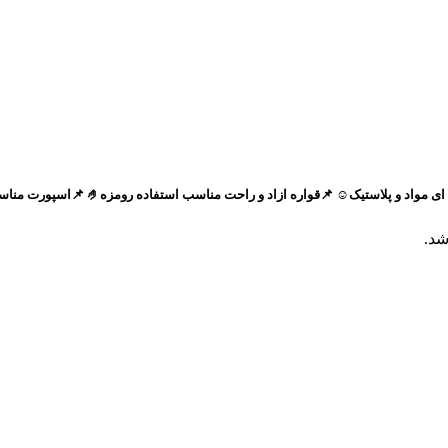
ره ازاد و راحت مناسب استفاده رومزه🤌 📌اسپورت مناسب حدودا ۹ماه تا ۶-۷ سال😍
شد.