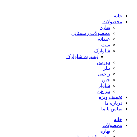
پرش
به
خانه
محتوا
محصولات
بهاره
محصولات زمستانی
عیدانه
ست
شلوارک
تیشرت شلوارک
دورس
بیلر
راحتی
جین
شلوار
پیراهن
تخفیف ویژه
درباره ما
تماس با ما
خانه
محصولات
بهاره
محصولات زمستانی