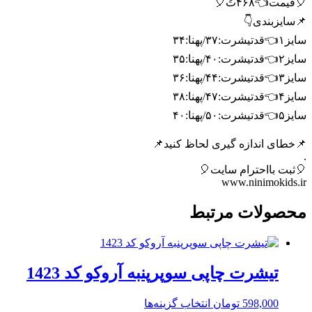
🎈قیمت👈۴۶۸تُ🎈
📌سایزبندی👇
سایز۱👈قدتیشرت:۳۷/پهنا:۳۴
سایز۲👈قدتیشرت:۴۰/پهنا:۳۵
سایز۳👈قدتیشرت:۴۴/پهنا:۳۶
سایز۴👈قدتیشرت:۴۷/پهنا:۳۸
سایز۵👈قدتیشرت:۵۰/پهنا:۴۰
📌خطای اندازه گیری لحاظ کنید📌
.
🎈ثبت بااحترام سایت🎈
www.ninimokids.ir
محصولات مرتبط
تیشرت چاپی سوپرپنبه آروکو کد 1423
این
598,000
تومان
انتخاب گزینه‌ها