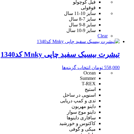
محصول
فیل کوچولو
دارای
قوقولی
انواع
سایز 10-11 سال
مختلفی
سایز 7-8 سال
می
سایز 8-9 سال
باشد.
سایز 9-10 سال
Clear
گزینه
ها
ممکن
است
تیشرت بیسیک سفید چاپی Mnky کد1340
در
صفحه
این
558,000
تومان
انتخاب گزینه‌ها
محصول
Ocean
محصول
انتخاب
Summer
دارای
شوند
T-REX
انواع
استیج
مختلفی
اسنوپی در ساحل
می
تدی و کمپ دریایی
باشد.
داینو مهربون
گزینه
داینو موج سوار
ها
سافاری داینوها
ممکن
کاکتوس و خورشید
است
میکی و گوفی
در