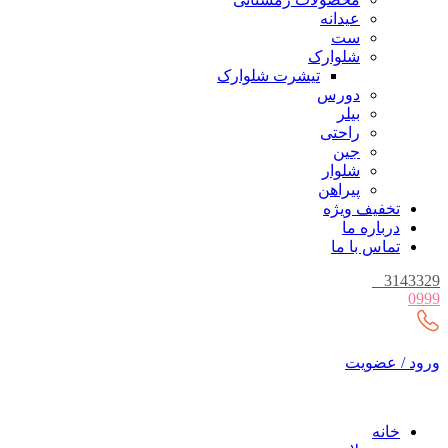
عیدانه
ست
شلوارک
تیشرت شلوارک
دورس
بیلر
راحتی
جین
شلوار
پیراهن
تخفیف ویژه
درباره ما
تماس با ما
_
3143329
0999
ورود / عضویت
خانه