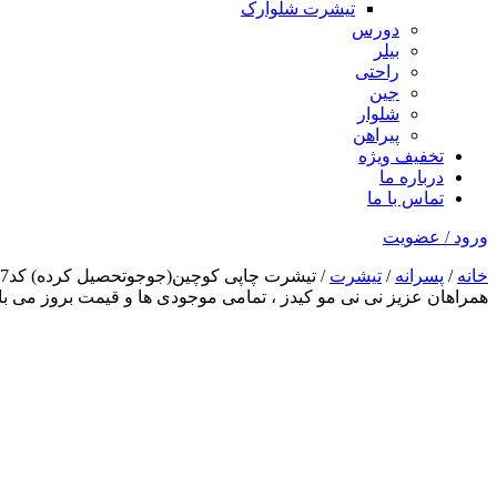
تیشرت شلوارک
دورس
بیلر
راحتی
جین
شلوار
پیراهن
تخفیف ویژه
درباره ما
تماس با ما
ورود / عضویت
خانه
/
پسرانه
/
تیشرت
/ تیشرت چاپی کوچین(جوجوتحصیل کرده) کد1367
همراهان عزیز نی نی مو کیدز
، تمامی موجودی ها و قیمت بروز می 