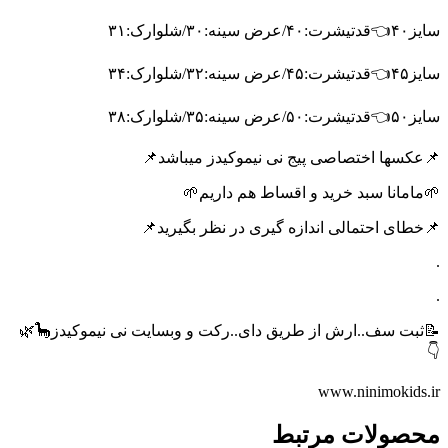
سایز۴۰👈قدتیشرت:۴۰/عرض سینه:۳۰/شلوارک:۳۱
سایز۴۵👈قدتیشرت:۴۵/عرض سینه:۳۲/شلوارک:۳۴
سایز۵۰👈قدتیشرت:۵۰/عرض سینه:۳۵/شلوارک:۳۸
📌عکسها اختصاصی پیج نی نیموکیدز میباشد📌
🌱مامانا سبد خرید و اقساط هم داریم🌱
📌خطای احتمالی اندازه گیری در نظر بگیرید📌
.
.
📝ثبت سف..ارش از طریق دای..رکت و وبسایت نی نیموکیدز🦕🌿
👇
محصولات مرتبط