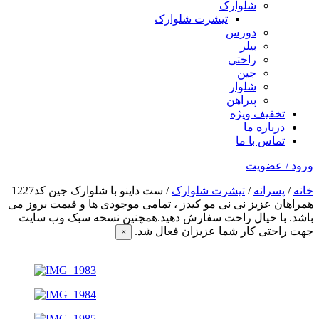
شلوارک
تیشرت شلوارک
دورس
بیلر
راحتی
جین
شلوار
پیراهن
تخفیف ویژه
درباره ما
تماس با ما
ورود / عضویت
خانه
/
پسرانه
/
تیشرت شلوارک
/ ست داینو با شلوارک جین کد1227
همراهان عزیز نی نی مو کیدز
، تمامی موجودی ها و قیمت بروز می
باشد. با خیال راحت سفارش دهید.همچنین نسخه سبک وب سایت
جهت راحتی کار شما عزیزان فعال شد.
×