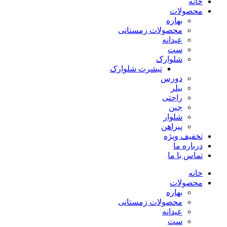
خانه
محصولات
بهاره
محصولات زمستانی
عیدانه
ست
شلوارک
تیشرت شلوارک
دورس
بیلر
راحتی
جین
شلوار
پیراهن
تخفیف ویژه
درباره ما
تماس با ما
خانه
محصولات
بهاره
محصولات زمستانی
عیدانه
ست