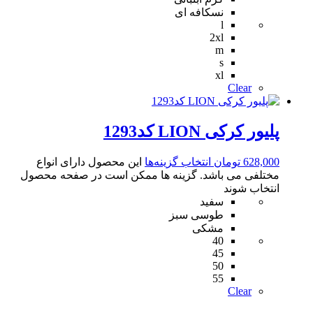
نسکافه ای
l
2xl
m
s
xl
Clear
پلیور کرکی LION کد1293
628,000
تومان
انتخاب گزینه‌ها
این محصول دارای انواع
مختلفی می باشد. گزینه ها ممکن است در صفحه محصول
انتخاب شوند
سفید
طوسی سبز
مشکی
40
45
50
55
Clear