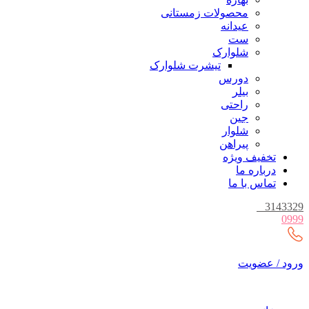
محصولات زمستانی
عیدانه
ست
شلوارک
تیشرت شلوارک
دورس
بیلر
راحتی
جین
شلوار
پیراهن
تخفیف ویژه
درباره ما
تماس با ما
_
3143329
0999
ورود / عضویت