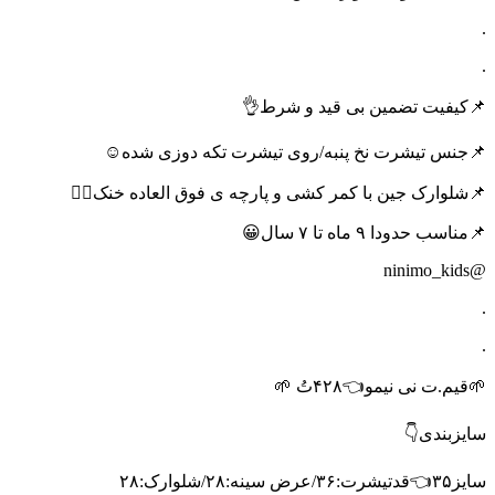
.
.
📌کیفیت تضمین بی قید و شرط👌
📌جنس تیشرت نخ پنبه/روی تیشرت تکه دوزی شده☺️
📌شلوارک جین با کمر کشی و پارچه ی فوق العاده خنک😮‍💨
📌مناسب حدودا ۹ ماه تا ۷ سال😀
@ninimo_kids
.
.
🌱قیم.ت نی نیمو👈۴۲۸تُ 🌱
سایزبندی👇
سایز۳۵👈قدتیشرت:۳۶/عرض سینه:۲۸/شلوارک:۲۸