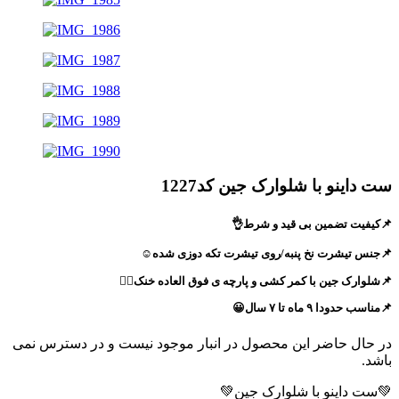
ست داینو با شلوارک جین کد1227
📌کیفیت تضمین بی قید و شرط👌
📌جنس تیشرت نخ پنبه/روی تیشرت تکه دوزی شده☺️
📌شلوارک جین با کمر کشی و پارچه ی فوق العاده خنک😮‍💨
📌مناسب حدودا ۹ ماه تا ۷ سال😀
در حال حاضر این محصول در انبار موجود نیست و در دسترس نمی
باشد.
💚ست داینو با شلوارک جین💚