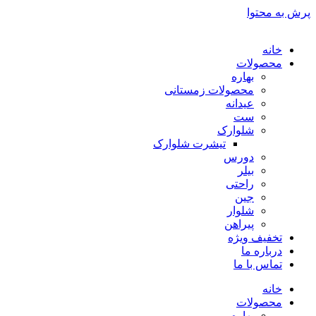
پرش به محتوا
خانه
محصولات
بهاره
محصولات زمستانی
عیدانه
ست
شلوارک
تیشرت شلوارک
دورس
بیلر
راحتی
جین
شلوار
پیراهن
تخفیف ویژه
درباره ما
تماس با ما
خانه
محصولات
بهاره