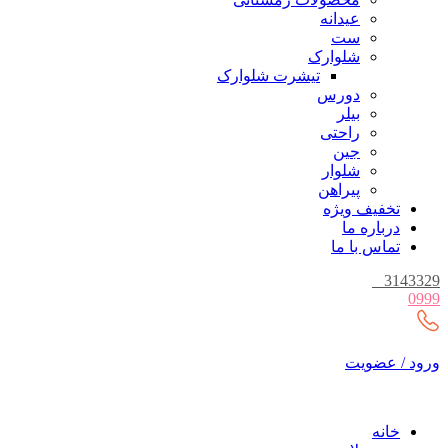
عیدانه
ست
شلوارک
تیشرت شلوارک
دورس
بیلر
راحتی
جین
شلوار
پیراهن
تخفیف ویژه
درباره ما
تماس با ما
_
314332
099
رود / عضویت
خانه