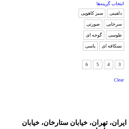
انتخاب گزینه‌ها
محصول
دارای
دلفینی
سبز کاهویی
انواع
مختلفی
سرخابی
صورتی
می
باشد.
طوسی
گوجه ای
گزینه
ها
نسکافه ای
یاسی
ممکن
است
در
3
4
5
6
صفحه
محصول
انتخاب
Clear
شوند
یران، تهران، خیابان ستارخان، خیابان