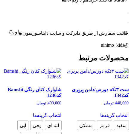
.
.
📝ثبت سفارش از طریق دایرکت و سایت دایناسوریمون🦕🌿👇
@ninimo_kids
محصولات مرتبط
ست ۳تکه دورس/دامن بِربِری
شلوارک کتان رنگی Bamshi
کد1342
کد1236
448,000
تومان
499,000
تومان
این
این
انتخاب گزینه‌ها
انتخاب گزینه‌ها
محصول
محصول
دارای
دارای
سفید
قرمز
مشکی
لته ای
یخی
آبی
انواع
انواع
مختلفی
مختلفی