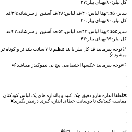
کل بیلر:۸۰/پهنای بیلر:۳۷
سایز۵۰👈پهنا لباس:۴۰/قد لباس:۴۸/قد آستین از سرشانه:۳۹/قد
کل بیلر:۹۰/پهنای بیلر:۴۰
سایز۵۵👈پهنا لباس:۴۳/قد لباس:۵۴/قد آستین از سرشانه:۴۳/قد
کل بیلر:۹۹/پهنای بیلر:۴۳
🎈توجه بفرمایید قد کل بیلر با بند تنظیم تا ۷ سانت بلند تر و کوتاه تر
میشود🎈
🌱توجه بفرمایید عکسها اختصاصی پیج نی نیموکیدز میباشد🌱
.
.
❌لطفا اندازه هارو دقیق چک کنید و بااندازه های یک لباس کودکتان
مقایسه کنید/یک تا دوسانت خطای اندازه گیری درنظر بگیرید❌
.
.
✅مامانا ما سبد خریدهم داریم🛒🛍️