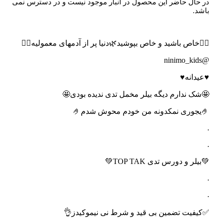
در حال حاضر این محصول در انبار موجود نیست و در دسترس نمی
باشد.
🙋‍♀️خاص باشید و خاص بپوشید🌿دنیا پر از آدمهای معمولیه🙋‍♀️
@ninimo_kids
♥️عیدانه♥️
🤩شک ندارم دیگه بیلر مخمل تدی ندیده بودی🤩
🤌یجوری نمکدونه من خودم محوش شدم🤌
.
.
💚بیلر و دورس تدی TOP TAK💚
.
.
✅کیفیت تضمین بی قید و شرط نی نیموکیدز👌