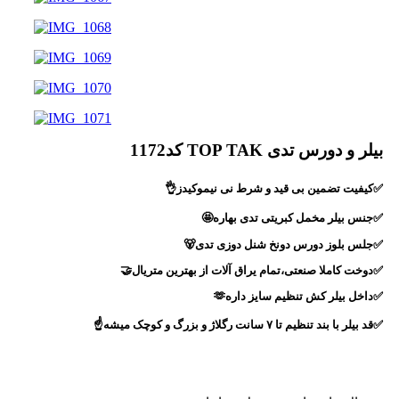
بیلر و دورس تدی TOP TAK کد1172
✅کیفیت تضمین بی قید و شرط نی نیموکیدز👌
✅جنس بیلر مخمل کبریتی تدی بهاره🤩
✅جلس بلوز دورس دونخ شنل دوزی تدی🐻
✅دوخت کاملا صنعتی،تمام یراق آلات از بهترین متریال🤝
✅داخل بیلر کش تنظیم سایز داره🫶
✅قد بیلر با بند تنظیم تا ۷ سانت رگلاژ و بزرگ و کوچک میشه☝️