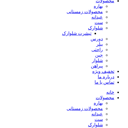
محصولات
بهاره
محصولات زمستانی
عیدانه
ست
شلوارک
تیشرت شلوارک
دورس
بیلر
راحتی
جین
شلوار
پیراهن
تخفیف ویژه
درباره ما
تماس با ما
خانه
محصولات
بهاره
محصولات زمستانی
عیدانه
ست
شلوارک