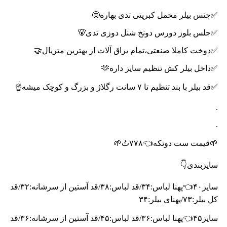
✅جنس بیلر مخمل کبریتی تدی بهاره🤩
✅جلس بلوز دورس دونخ شنل دوزی تدی🐻
✅دوخت کاملا صنعتی،تمام یراق آلات از بهترین متریال🤝
✅داخل بیلر کش تنظیم سایز داره🫶
✅قد بیلر با بند تنظیم تا ۷ سانت رگلاژ و بزرگ و کوچک میشه☝️
.
.
🌱قیمت ست دوتکه👈۷۷۸تُ🌱
سایزبندی👇
سایز۴۰👈پهنا لباس:۳۴/قد لباس:۳۸/قد آستین از سرشانه:۳۲/قد
کل بیلر:۷۳/پهنای بیلر:۳۴
سایز۴۵👈پهنا لباس:۳۶/قد لباس:۴۵/قد آستین از سرشانه:۳۶/قد