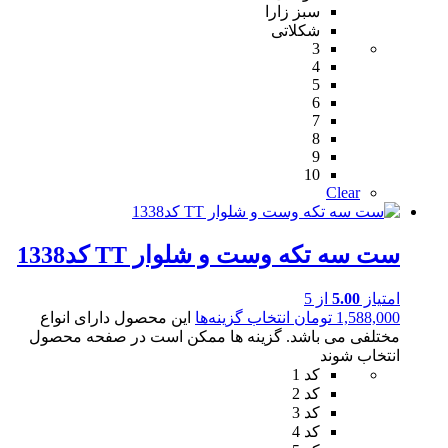
سبز زارا
شکلاتی
3
4
5
6
7
8
9
10
Clear
ست سه تکه وست و شلوار TT کد1338
امتیاز
5.00
از 5
1,588,000
تومان
انتخاب گزینه‌ها
این محصول دارای انواع
مختلفی می باشد. گزینه ها ممکن است در صفحه محصول
انتخاب شوند
کد 1
کد 2
کد 3
کد 4