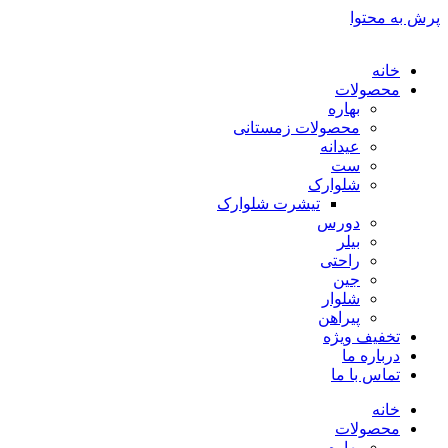
پرش به محتوا
خانه
محصولات
بهاره
محصولات زمستانی
عیدانه
ست
شلوارک
تیشرت شلوارک
دورس
بیلر
راحتی
جین
شلوار
پیراهن
تخفیف ویژه
درباره ما
تماس با ما
خانه
محصولات
بهاره