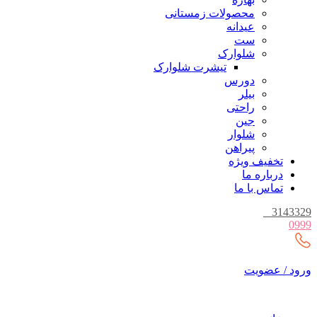
محصولات زمستانی
عیدانه
ست
شلوارک
تیشرت شلوارک
دورس
بیلر
راحتی
جین
شلوار
پیراهن
تخفیف ویژه
درباره ما
تماس با ما
_
3143329
0999
ورود / عضویت