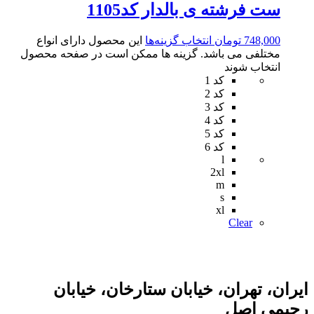
ست فرشته ی بالدار کد1105
748,000
تومان
انتخاب گزینه‌ها
این محصول دارای انواع
مختلفی می باشد. گزینه ها ممکن است در صفحه محصول
انتخاب شوند
کد 1
کد 2
کد 3
کد 4
کد 5
کد 6
l
2xl
m
s
xl
Clear
ایران، تهران، خیابان ستارخان، خیابان
رحیمی اصل