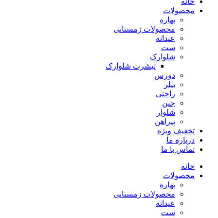
خانه
محصولات
بهاره
محصولات زمستانی
عیدانه
ست
شلوارک
تیشرت شلوارک
دورس
بیلر
راحتی
جین
شلوار
پیراهن
تخفیف ویژه
درباره ما
تماس با ما
خانه
محصولات
بهاره
محصولات زمستانی
عیدانه
ست