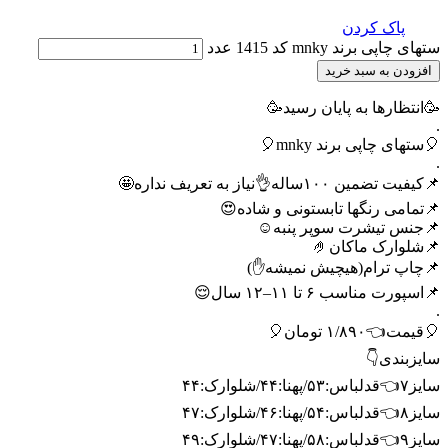
پاک کردن
ستهای چاپی برند mnky کد 1415 عدد
افزودن به سبد خرید
🥳انتظارها به پایان رسید🥳
.
🎈ستهای چاپی برند mnky🎈
.
📌کیفیت تضمین ۱۰۰ساله👌نیاز به تعریف نداره🤩
📌تمامی رنگها تابستونی و شاده😍
📌جنس تیشرت سوپر پنبه☺️
📌شلوارک ماکان🤌
📌چاپ ترام(هیچیش نمیشه✋)
📌اسپورت مناسب ۶ تا ۱۱–۱۲ سال😌
.
🎈قیمت👈۱/۸۹۰ تومان🎈
سایزبندی👇
سایز۷👈قدلباس:۵۳/پهنا:۴۴/شلوارک:۴۴
سایز۸👈قدلباس:۵۴/پهنا:۴۶/شلوارک:۴۷
سایز۹👈قدلباس:۵۸/پهنا:۴۷/شلوارک:۴۹