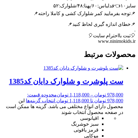
سایز۱۰👈قدلباس:۶۰/پهنا:۴۸/شلوارک:۵۲
📌توجه بفرمایید کمر شلوارک کشی و کاملا راحته📌
📌خطای اندازه گیری لحاظ کنید📌
.
🎈ثبت بااحترام سایت🎈
www.ninimokids.ir
محصولات مرتبط
ست پلوشرت و شلوارک دایان کد1385
978,000
تومان
–
1,118,000
تومان
محدوده قیمت:
978,000 تومان تا 1,118,000 تومان
انتخاب گزینه‌ها
این
محصول دارای انواع مختلفی می باشد. گزینه ها ممکن است
در صفحه محصول انتخاب شوند
اقیانوسی
سبز خوشرنگ
قرمز یاقوتی
موکایی