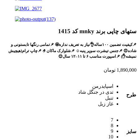
ستهای چاپی برند mnky کد 1415
📌کیفیت تضمین ۱۰۰ساله👌نیاز به تعریف نداره🤩 📌تمامی رنگها تابستونی و
شاده😍 📌جنس تیشرت سوپر پنبه☺️ 📌شلوارک ماکان🤌 📌چاپ ترام(هیچیش
نمیشه✋) 📌اسپورت مناسب ۶ تا ۱۱–۱۲ سال😌
1,890,000
تومان
اسپایدرمن
تدی در جنگل شاد
طرح
تنبل
غاز زبل
7
8
9
سایز
10