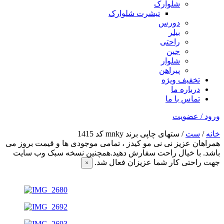
شلوارک
تیشرت شلوارک
دورس
بیلر
راحتی
جین
شلوار
پیراهن
تخفیف ویژه
درباره ما
تماس با ما
ورود / عضویت
خانه
/
ست
/ ستهای چاپی برند mnky کد 1415
همراهان عزیز نی نی مو کیدز
، تمامی موجودی ها و قیمت بروز می
باشد. با خیال راحت سفارش دهید.همچنین نسخه سبک وب سایت
جهت راحتی کار شما عزیزان فعال شد.
×