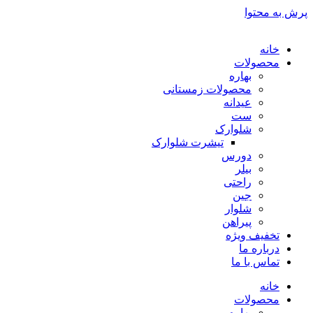
پرش به محتوا
خانه
محصولات
بهاره
محصولات زمستانی
عیدانه
ست
شلوارک
تیشرت شلوارک
دورس
بیلر
راحتی
جین
شلوار
پیراهن
تخفیف ویژه
درباره ما
تماس با ما
خانه
محصولات
بهاره