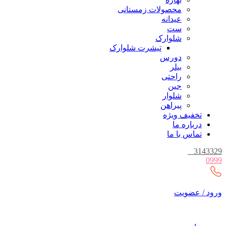
محصولات زمستانی
عیدانه
ست
شلوارک
تیشرت شلوارک
دورس
بیلر
راحتی
جین
شلوار
پیراهن
تخفیف ویژه
درباره ما
تماس با ما
_
3143329
0999
ورود / عضویت