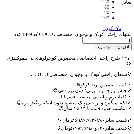
150
سایز
80
90
100
پاک کردن
ستهای راحتی کودک و نوجوان اختصاصی COCO کد 1409 عدد
افزودن به سبد خرید
🥳۱۴ طرح راحتی اختصاصی مخصوص کوچولوهای نی نیموکیدزی
🥳
.
🎈ستهای راحتی کودک و نوجوان اختصاصی COCO🎈
📌کیفیت تضمین برند کوکو☺️
📌جنس پارچه پنبه ریلی؛بدون پرز دهی😍
📌کاملا نرم و لطیف،مناسب فصل🙂‍↔️
📌لکه نمیگیرد و براحتی پاک میشود بدون اینکه رنگش بره😉
📌مناسب حدودا۹ماه تا ۱۴-۱۵ سال😇
.
🎈قیمت سایز۸۰تا۱۳۰👈۶۹۸ تومان🎈
🎈قیمت سایز۱۴۰و۱۵۰👈۷۹۸تومان🎈