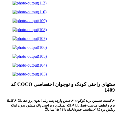
ستهای راحتی کودک و نوجوان اختصاصی COCO کد
1409
📌کیفیت تضمین برند کوکو☺️ 📌جنس پارچه پنبه ریلی؛بدون پرز دهی😍 📌کاملا
نرم و لطیف،مناسب فصل🙂‍↔️ 📌لکه نمیگیرد و براحتی پاک میشود بدون اینکه
رنگش بره😉 📌مناسب حدودا۹ماه تا ۱۴-۱۵ سال😇