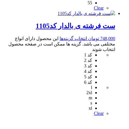
55
Clear
ست فرشته ی بالدار کد1105
748,000
تومان
انتخاب گزینه‌ها
این محصول دارای انواع
مختلفی می باشد. گزینه ها ممکن است در صفحه محصول
انتخاب شوند
کد 1
کد 2
کد 3
کد 4
کد 5
کد 6
l
2xl
m
s
xl
Clear