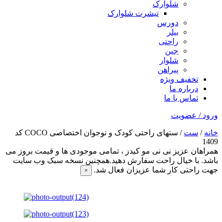
شلوارک
تیشرت شلوارک
دورس
بیلر
راحتی
جین
شلوار
پیراهن
تخفیف ویژه
درباره ما
تماس با ما
ورود / عضویت
خانه
/
ست
/ ستهای راحتی کودک و نوجوان اختصاصی COCO کد
1409
همراهان عزیز نی نی مو کیدز
، تمامی موجودی ها و قیمت بروز می
باشد. با خیال راحت سفارش دهید.همچنین نسخه سبک وب سایت
جهت راحتی کار شما عزیزان فعال شد.
×