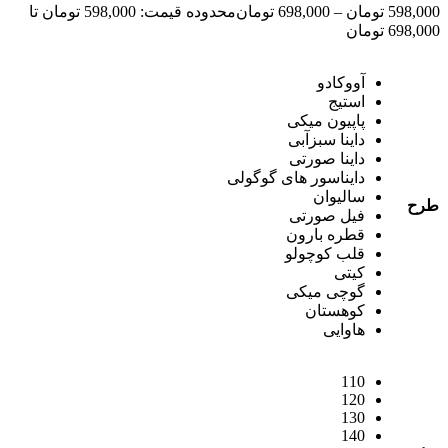
598,000
تومان
–
698,000
تومان
محدوده قیمت: 598,000 تومان تا
698,000 تومان
آووکادو
استیج
پاپیون میکی
داینا سبزآبی
داینا صورتی
دایناسور های گوگولی
سالیوان
طرح
فیل صورتی
قطره بارون
قلب کوچولو
کیتی
گوچی میکی
کوهستان
هاوایی
110
120
130
140