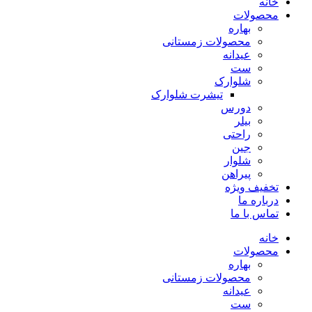
خانه
محصولات
بهاره
محصولات زمستانی
عیدانه
ست
شلوارک
تیشرت شلوارک
دورس
بیلر
راحتی
جین
شلوار
پیراهن
تخفیف ویژه
درباره ما
تماس با ما
خانه
محصولات
بهاره
محصولات زمستانی
عیدانه
ست