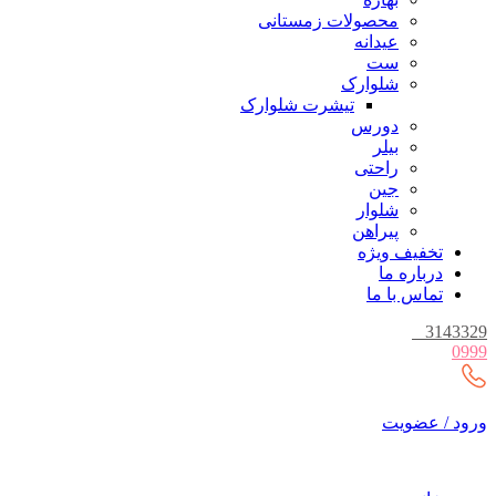
محصولات زمستانی
عیدانه
ست
شلوارک
تیشرت شلوارک
دورس
بیلر
راحتی
جین
شلوار
پیراهن
تخفیف ویژه
درباره ما
تماس با ما
_
3143329
0999
ورود / عضویت