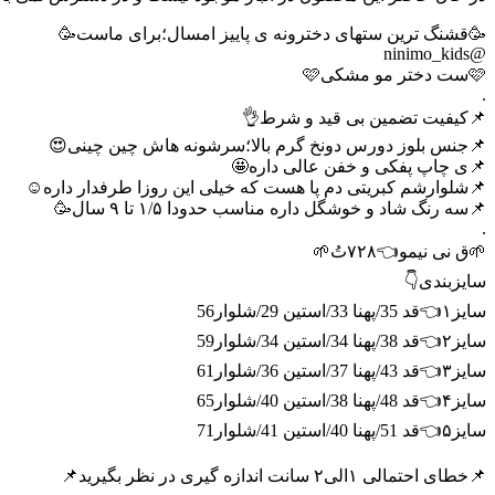
🥳قشنگ ترین ستهای دخترونه ی پاییز امسال؛برای ماست🥳
@ninimo_kids
🩷ست دختر مو مشکی🩷
.
📌کیفیت تضمین بی قید و شرط👌
📌جنس بلوز دورس دونخ گرم بالا؛سرشونه هاش چین چینی😍
📌ی چاپ پفکی و خفن عالی داره🤩
📌شلوارشم کبریتی دم پا هست که خیلی این روزا طرفدار داره☺️
📌سه رنگ شاد و خوشگل داره مناسب حدودا ۱/۵ تا ۹ سال🥳
.
🌱ق نی نیمو👈۷۲۸تُ🌱
سایزبندی👇
سایز۱👈قد 35/پهنا 33/استین 29/شلوار56
سایز۲👈قد 38/پهنا 34/استین 34/شلوار59
سایز۳👈قد 43/پهنا 37/استین 36/شلوار61
سایز۴👈قد 48/پهنا 38/استین 40/شلوار65
سایز۵👈قد 51/پهنا 40/استین 41/شلوار71
📌خطای احتمالی ۱الی۲ سانت اندازه گیری در نظر بگیرید📌