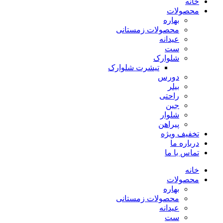
خانه
محصولات
بهاره
محصولات زمستانی
عیدانه
ست
شلوارک
تیشرت شلوارک
دورس
بیلر
راحتی
جین
شلوار
پیراهن
تخفیف ویژه
درباره ما
تماس با ما
خانه
محصولات
بهاره
محصولات زمستانی
عیدانه
ست