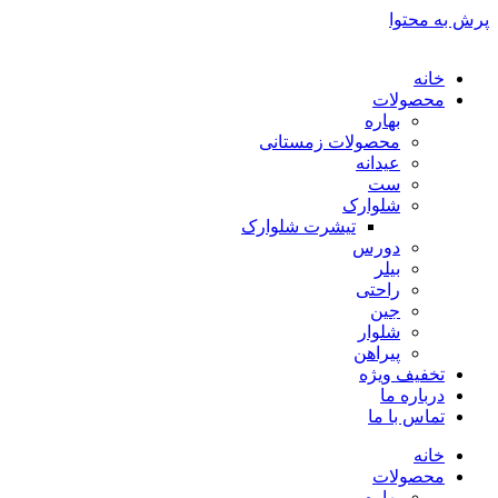
پرش به محتوا
خانه
محصولات
بهاره
محصولات زمستانی
عیدانه
ست
شلوارک
تیشرت شلوارک
دورس
بیلر
راحتی
جین
شلوار
پیراهن
تخفیف ویژه
درباره ما
تماس با ما
خانه
محصولات
بهاره