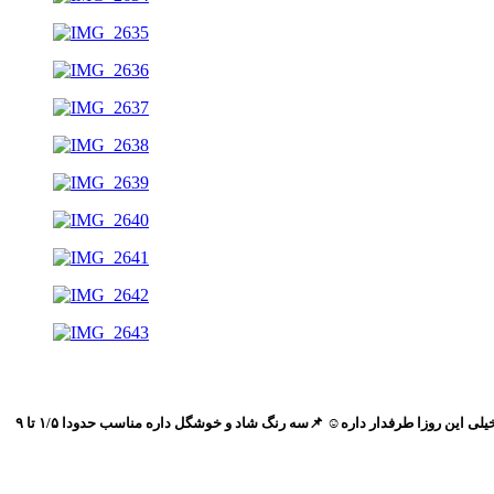
📌کیفیت تضمین بی قید و شرط👌 📌جنس بلوز دورس دونخ گرم بالا؛سرشونه هاش چین چینی😍 📌ی چاپ پفکی و خفن عالی داره🤩 📌شلوارشم کبریتی دم پا هست که خیلی این روزا طرفدار داره☺️ 📌سه رنگ شاد و خوشگل داره مناسب حدودا ۱/۵ تا ۹