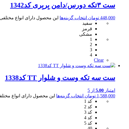
ست ۳تکه دورس/دامن بِربِری کد1342
448,000
تومان
انتخاب گزینه‌ها
این محصول دارای انواع مختلف
سفید
قرمز
مشکی
1
2
3
4
Clear
ست سه تکه وست و شلوار TT کد1338
امتیاز
5.00
از 5
1,588,000
تومان
انتخاب گزینه‌ها
این محصول دارای انواع مختل
کد 1
کد 2
کد 3
کد 4
کد 5
40