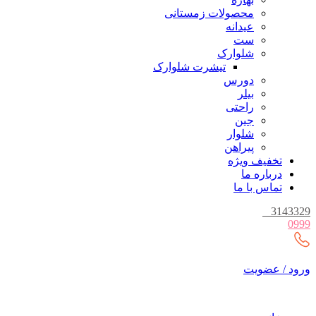
محصولات زمستانی
عیدانه
ست
شلوارک
تیشرت شلوارک
دورس
بیلر
راحتی
جین
شلوار
پیراهن
تخفیف ویژه
درباره ما
تماس با ما
_
3143329
0999
ورود / عضویت