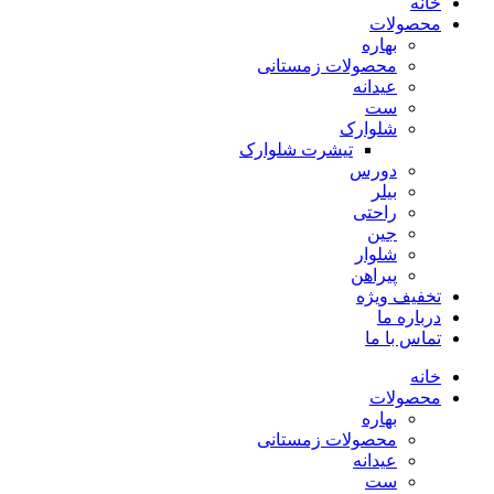
خانه
محصولات
بهاره
محصولات زمستانی
عیدانه
ست
شلوارک
تیشرت شلوارک
دورس
بیلر
راحتی
جین
شلوار
پیراهن
تخفیف ویژه
درباره ما
تماس با ما
خانه
محصولات
بهاره
محصولات زمستانی
عیدانه
ست