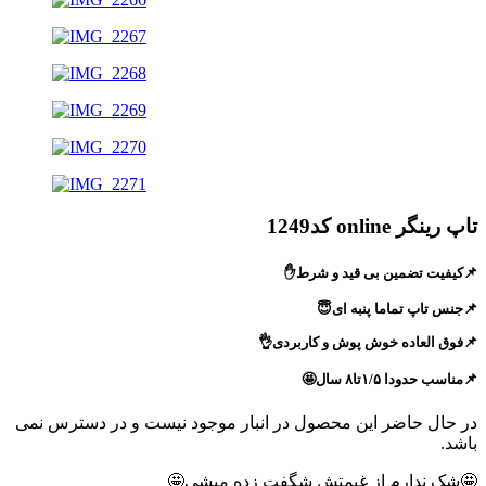
تاپ رینگر online کد1249
📌کیفیت تضمین بی قید و شرط✋
📌جنس تاپ تماما پنبه ای😇
📌فوق العاده خوش پوش و کاربردی👌
📌مناسب حدودا ۱/۵تا۸ سال🤩
در حال حاضر این محصول در انبار موجود نیست و در دسترس نمی
باشد.
🤩شک ندارم از غیمتش شگفت زده میشی🤩