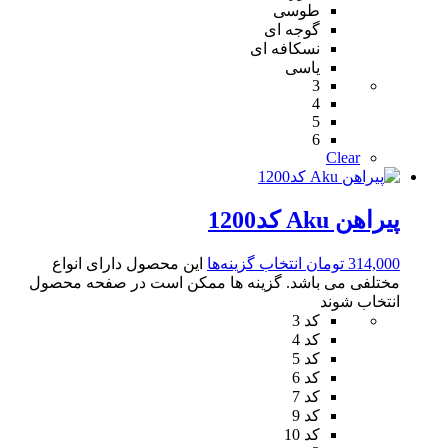
طوسی
گوجه ای
نسکافه ای
یاسی
3
4
5
6
Clear
پیراهن Aku کد1200
314,000
تومان
انتخاب گزینه‌ها
این محصول دارای انواع
مختلفی می باشد. گزینه ها ممکن است در صفحه محصول
انتخاب شوند
کد 3
کد 4
کد 5
کد 6
کد 7
کد 9
کد 10