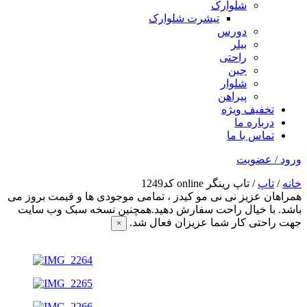
شلوارک
تیشرت شلوارک
دورس
بیلر
راحتی
جین
شلوار
پیراهن
تخفیف ویژه
درباره ما
تماس با ما
ورود / عضویت
خانه
/
تاپ
/ تاپ رینگر online کد1249
همراهان عزیز نی نی مو کیدز
، تمامی موجودی ها و قیمت بروز می
باشد. با خیال راحت سفارش دهید.همچنین نسخه سبک وب سایت
جهت راحتی کار شما عزیزان فعال شد.
×