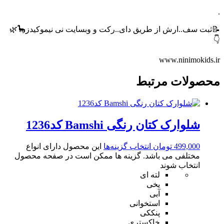
.
📝ثبت سف..ارش از طریق دای..رکت و وبسایت نی نیموکیدز🦕🌿
👇
www.ninimokids.ir
محصولات مرتبط
شلوارک کتان رنگی Bamshi کد1236
499,000
تومان
انتخاب گزینه‌ها
این محصول دارای انواع
مختلفی می باشد. گزینه ها ممکن است در صفحه محصول
انتخاب شوند
لته ای
یخی
آبی
استخوانی
پنککی
خاکستری