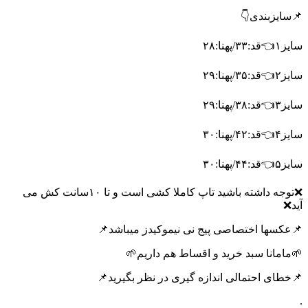
📌سایزبندی👇
سایز۱👈قد:۳۳/پهنا:۲۸
سایز۲👈قد:۳۵/پهنا:۲۹
سایز۳👈قد:۳۸/پهنا:۲۹
سایز۴👈قد:۴۲/پهنا:۳۰
سایز۵👈قد:۴۴/پهنا:۳۰
❌توجه داشته باشید تاپ کاملا کشی است و تا ۱۰سانت کش می
آید❌
📌عکسها اختصاصی پیج نی نیموکیدز میباشد📌
🌱مامانا سبد خرید و اقساط هم داریم🌱
📌خطای احتمالی اندازه گیری در نظر بگیرید📌
.