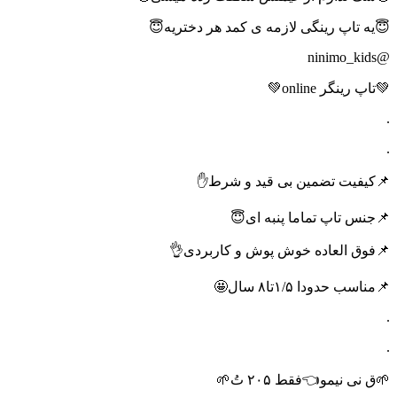
😇یه تاپ رینگی لازمه ی کمد هر دختریه😇
@ninimo_kids
💚تاپ رینگر online💚
.
.
📌کیفیت تضمین بی قید و شرط✋
📌جنس تاپ تماما پنبه ای😇
📌فوق العاده خوش پوش و کاربردی👌
📌مناسب حدودا ۱/۵تا۸ سال🤩
.
.
🌱ق نی نیمو👈فقط ۲۰۵ تُ🌱