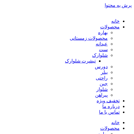
پرش به محتوا
خانه
محصولات
بهاره
محصولات زمستانی
عیدانه
ست
شلوارک
تیشرت شلوارک
دورس
بیلر
راحتی
جین
شلوار
پیراهن
تخفیف ویژه
درباره ما
تماس با ما
خانه
محصولات
بهاره