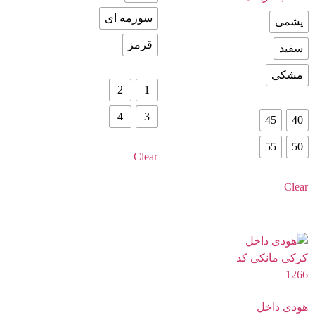
سورمه ای
یشمی
قرمز
سفید
مشکی
2
1
4
3
45
40
55
50
Clear
Clear
هودی داخل