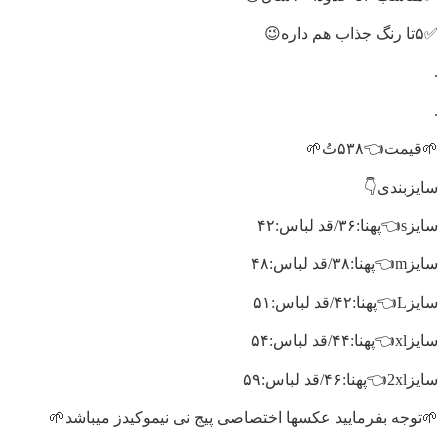
✅۵تا رنگ جذاب هم داره😉
.
.
🌱قیمت👈۵۳۸تُ🌱
سایزبندی👇
سایزs👈پهنا:۳۶/قد لباس:۴۲
سایزm👈پهنا:۳۸/قد لباس:۴۸
سایزL👈پهنا:۴۲/قد لباس:۵۱
سایزxl👈پهنا:۴۴/قد لباس:۵۴
سایز2xl👈پهنا:۴۶/قد لباس:۵۹
🌱توجه بفرمایید عکسها اختصاصی پیج نی نیموکیدز میباشد🌱