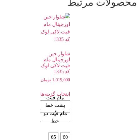
محصولات مرتبط
شلوار جین
اورجینال مام
فیت لاکی لوک
کد 1335
1,019,000
تومان
انتخاب گزینه‌ها
مام فیت
پشت خط
دار
مام فیت دو
خط
65
60