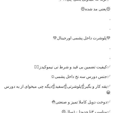
😍یعنی مد شده😍
.
.
💚پلوشرت داخل پشمی اورجینال💚
.
.
✅کیفیت تضمین بی قید و شرط نی نیموکیدز🙋‍♀️
✅جنس دورس سه نخ داخل پشمی☺️
✅یقه کار و بگیر☝️پلوشرتی☝️سفید☝️دیگه چی میخوای از یه دورس
😀
✅دوخت دوبل کاملا تمیز و صنعتی🤚
✅مناسب ۳تا حدودا ۱۰سال😍