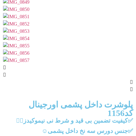
پلوشرت داخل پشمی اورجینال
کد1156
✅کیفیت تضمین بی قید و شرط نی نیموکیدز🙋‍♀️
✅جنس دورس سه نخ داخل پشمی☺️