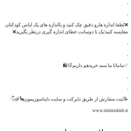
.
.
❌لطفا اندازه هارو دقیق چک کنید و بااندازه های یک لباس کودکتان
مقایسه کنید/یک تا دوسانت خطای اندازه گیری درنظر بگیرید❌
.
.
✅مامانا ما سبد خریدهم داریم🛒🛍️
.
.
📝ثبت سفارش از طریق دایرکت و سایت دایناسوریمون🦕🌿👇
www.ninimokids.ir