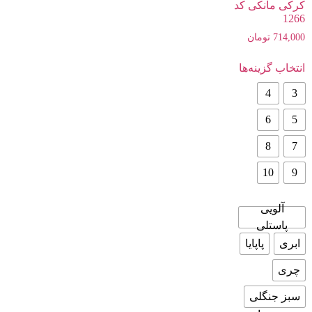
کرکی مانکی کد
1266
714,000
تومان
انتخاب گزینه‌ها
4
3
6
5
8
7
10
9
آلویی
پاستلی
ابری
پاپایا
چری
سبز جنگلی