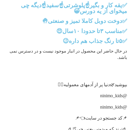
✅یقه کار و بگیر☝️پلوشرتی☝️سفید☝️دیگه چی
میخوای از یه دورس😀
✅دوخت دوبل کاملا تمیز و صنعتی🤚
✅مناسب ۳تا حدودا ۱۰سال😍
✅۵تا رنگ جذاب هم داره😉
در حال حاضر این محصول در انبار موجود نیست و در دسترس نمی
باشد.
بپوشید🌿دنیا پر از آدمهای معمولیه🙋‍♀️
@ninimo_kids
@ninimo_kids
📌کد جستجو در سایت👈📌
🤌ترند که میدونی یعنی چی؟!🤌