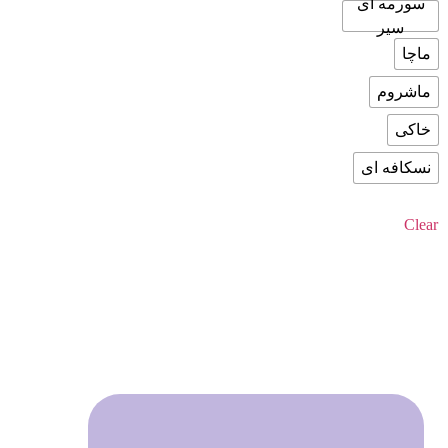
سورمه ای
سیر
ماچا
ماشروم
خاکی
نسکافه ای
Clear