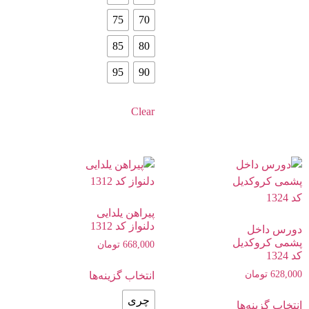
75
70
85
80
95
90
Clear
پیراهن یلدایی
دلنواز کد 1312
دورس داخل
پشمی کروکدیل
668,000
تومان
کد 1324
628,000
تومان
انتخاب گزینه‌ها
چری
انتخاب گزینه‌ها