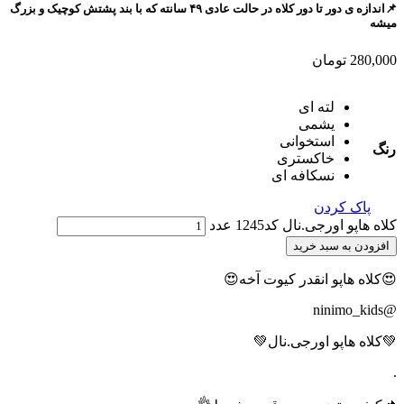
📌اندازه ی دور تا دور کلاه در حالت عادی ۴۹ سانته که با بند پشتش کوچیک و بزرگ
میشه
280,000
تومان
لته ای
یشمی
استخوانی
رنگ
خاکستری
نسکافه ای
پاک کردن
کلاه هاپو اورجی.نال کد1245 عدد
افزودن به سبد خرید
😍کلاه هاپو انقدر کیوت آخه😍
@ninimo_kids
💚کلاه هاپو اورجی.نال💚
.