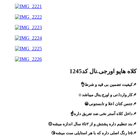
کلاه هاپو اورجی.نال کد1245
📌کیفیت تضمین بی قید و شرط👌
📌کار واردا.تی و اورج.ینال میباشد☺️
📌جنس کتان اعلا و تابستونی😀
📌داخل کلاه آستر نخی ضد تعریق داره☝️
📌بند تنظیم داره پشتش و از ۲تا۸ سال اندازه میشه😊
📌۵تا رنگ اصلی داره که با هر استایلی ست میشه😘