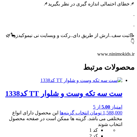
📌خطای احتمالی اندازه گیری در نظر بگیرید📌
.
.
📝ثبت سف..ارش از طریق دای..رکت و وبسایت نی نیموکیدز🦕🌿
👇
www.ninimokids.ir
محصولات مرتبط
ست سه تکه وست و شلوار TT کد1338
امتیاز
5.00
از 5
1,588,000
تومان
انتخاب گزینه‌ها
این محصول دارای انواع
مختلفی می باشد. گزینه ها ممکن است در صفحه محصول
انتخاب شوند
کد 1
کد 2