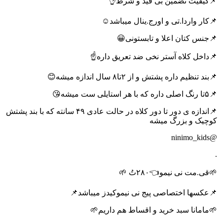
📌کیفیت تضمین بی قید و شرط👌
📌کار واردا.تی و اورج.ینال میباشد☺️
📌جنس کتان اعلا و تابستونی😀
📌داخل کلاه آستر نخی ضد تعریق داره☝️
📌بند تنظیم داره پشتش و از ۲تا۸ سال اندازه میشه😊
📌۵تا رنگ اصلی داره که با هر استایلی ست میشه😘
📌اندازه ی دور تا دور کلاه در حالت عادی ۴۹ سانته که با بند پشتش
کوچیک و بزرگ میشه
@ninimo_kids
.
🌱قی.مت نی نیمو👈۲۸۰تُ 🌱
📌عکسها اختصاصی پیج نی نیموکیدز میباشد📌
🌱مامانا سبد خرید و اقساط هم داریم🌱