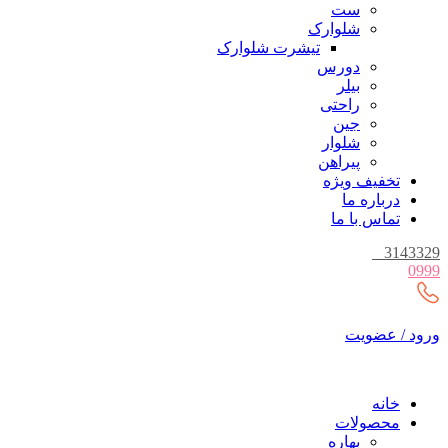
ست
شلوارک
تیشرت شلوارک
دورس
بیلر
راحتی
جین
شلوار
پیراهن
تخفیف ویژه
درباره ما
تماس با ما
_
3143329
0999
ورود / عضویت
خانه
محصولات
بهاره