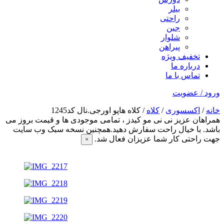
بیلر
راحتی
جین
شلوار
پیراهن
تخفیف ویژه
درباره ما
تماس با ما
ورود / عضویت
خانه
/
اکسسوری
/
کلاه
/ کلاه هاپو اورجی.نال کد1245
همراهان عزیز نی نی مو کیدز
، تمامی موجودی ها و قیمت بروز می
باشد. با خیال راحت سفارش دهید.همچنین نسخه سبک وب سایت
جهت راحتی کار شما عزیزان فعال شد.
×