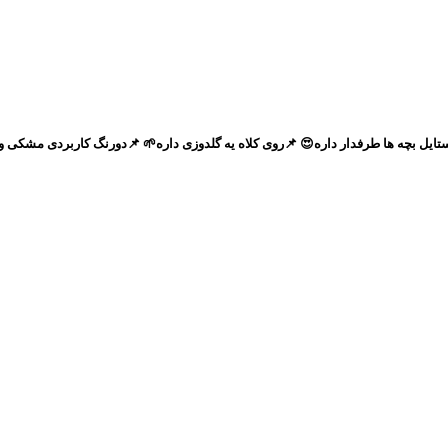
مدلش لئونیه که این روزا خیلی تو استایل بچه ها طرفدار داره😍 📌روی کلاه یه گلدوزی داره🌱 📌د