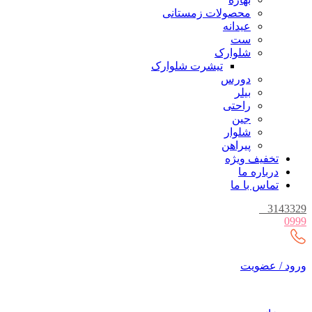
محصولات زمستانی
عیدانه
ست
شلوارک
تیشرت شلوارک
دورس
بیلر
راحتی
جین
شلوار
پیراهن
تخفیف ویژه
درباره ما
تماس با ما
_
3143329
0999
ورود / عضویت