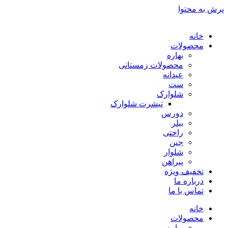
پرش به محتوا
خانه
محصولات
بهاره
محصولات زمستانی
عیدانه
ست
شلوارک
تیشرت شلوارک
دورس
بیلر
راحتی
جین
شلوار
پیراهن
تخفیف ویژه
درباره ما
تماس با ما
خانه
محصولات
بهاره