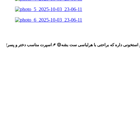
ورنگ کاربردی مشکی و استخونی داره که براحتی با هرلباسی ست بشه😌 📌اسپرت مناسب دختر و پسر؛