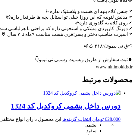
🩷کلاه لئونی بافت🩷
.
📌جنس کلاه پنبه ای هست و پلاستیک نداره🫰
📌مدلش لئونیه که این روزا خیلی تو استایل بچه ها طرفدار داره😍
📌روی کلاه یه گلدوزی داره🌱
📌دورنگ کاربردی مشکی و استخونی داره که براحتی با هرلباسی س
📌اسپرت مناسب دختر و پسر؛فری هست مناسب ۹ماه تا ۷ سال 🍭
.
🌱ق نی نیمو👈۲۱۸ تُ🌱
.
🍀ثبت سفارش از طریق وبسایت رسمی نی نیمو👇
www.ninimokids.ir
محصولات مرتبط
دورس داخل پشمی کروکدیل کد 1324
628,000
تومان
انتخاب گزینه‌ها
این محصول دارای انواع مختلف
یشمی
سفید