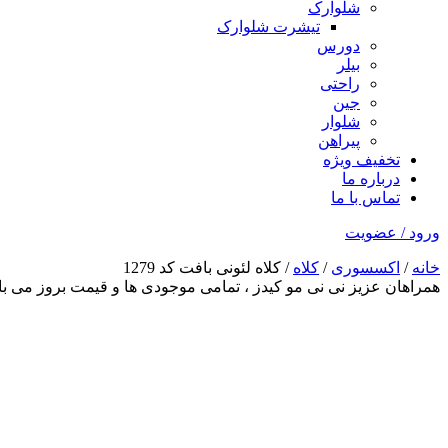
شلوارک
تیشرت شلوارک
دورس
بیلر
راحتی
جین
شلوار
پیراهن
تخفیف ویژه
درباره ما
تماس با ما
ورود / عضویت
خانه
/
اکسسوری
/
کلاه
/ کلاه لئونی بافت کد 1279
همراهان عزیز نی نی مو کیدز
، تمامی موجودی ها و قیمت بروز می 