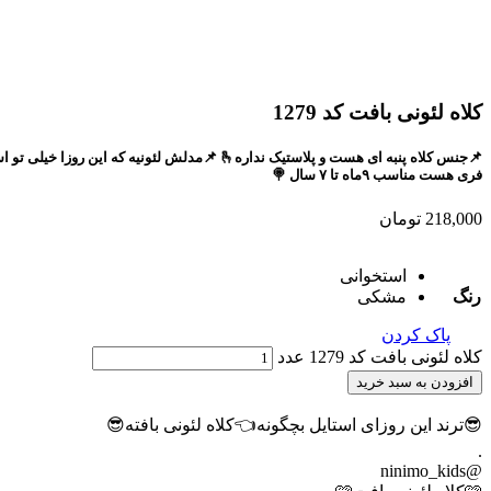
کلاه لئونی بافت کد 1279
📌جنس کلاه پنبه ای هست و پلاستیک نداره🫰 
فری هست مناسب ۹ماه تا ۷ سال 🍭
218,000
تومان
استخوانی
رنگ
مشکی
پاک کردن
کلاه لئونی بافت کد 1279 عدد
افزودن به سبد خرید
😎ترند این روزای استایل بچگونه👈کلاه لئونی بافته😎
.
@ninimo_kids