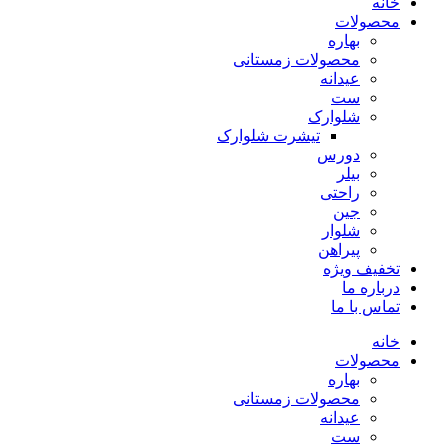
خانه
محصولات
بهاره
محصولات زمستانی
عیدانه
ست
شلوارک
تیشرت شلوارک
دورس
بیلر
راحتی
جین
شلوار
پیراهن
تخفیف ویژه
درباره ما
تماس با ما
خانه
محصولات
بهاره
محصولات زمستانی
عیدانه
ست