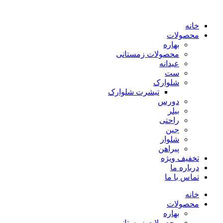
پرش
به
خانه
محتوا
محصولات
بهاره
محصولات زمستانی
عیدانه
ست
شلوارک
تیشرت شلوارک
دورس
بیلر
راحتی
جین
شلوار
پیراهن
تخفیف ویژه
درباره ما
تماس با ما
خانه
محصولات
بهاره
محصولات زمستانی