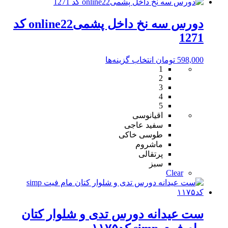
دورس سه نخ داخل پشمیonline22 کد
1271
این
598,000
تومان
انتخاب گزینه‌ها
1
محصول
2
دارای
3
انواع
4
مختلفی
5
می
اقیانوسی
باشد.
سفید عاجی
گزینه
طوسی خاکی
ها
ماشروم
ممکن
پرتقالی
است
سبز
در
Clear
صفحه
محصول
انتخاب
شوند
ست عیدانه دورس تدی و‌ شلوار کتان