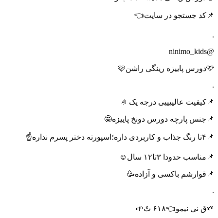
📌کد جستجو در سایت👈
.
@ninimo_kids
🩷دورس پاییزه رینگی راشن🩷
.
📌کیفیت عالییییی درجه یک🤌
📌جنس پارچه دورس دونخ پاییزه🤩
📌۴تا رنگ جذاب و کاربردی داره؛اسپورته دختر پسرم نداره☝️
📌مناسب حدودا ۳تا۱۲ سال☺️
📌قوارشم باکسی و آزاده🥳
.
🌱ق نی نیمو👈۶۱۸ تُ🌱