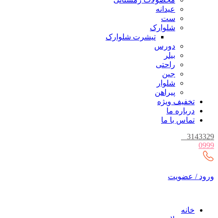
عیدانه
ست
شلوارک
تیشرت شلوارک
دورس
بیلر
راحتی
جین
شلوار
پیراهن
تخفیف ویژه
درباره ما
تماس با ما
_
3143329
0999
ورود / عضویت
خانه