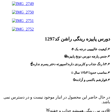
دورس پاییزه رینگی راشن کد1297
📌کیفیت عالییییی درجه یک🤌
📌جنس پارچه دورس دونخ پاییزه🤩
📌۴تا رنگ جذاب و کاربردی داره؛اسپورته دختر پسرم نداره☝️
📌مناسب حدودا ۳تا۱۲ سال☺️
📌قوارشم باکسی و آزاده🥳
در حال حاضر این محصول در انبار موجود نیست و در دسترس نمی
باشد.
🤩دورس رینگی همیشه جذاب و خفنه👋