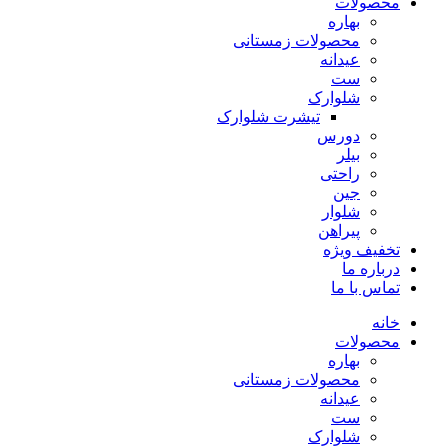
محصولات
بهاره
محصولات زمستانی
عیدانه
ست
شلوارک
تیشرت شلوارک
دورس
بیلر
راحتی
جین
شلوار
پیراهن
تخفیف ویژه
درباره ما
تماس با ما
خانه
محصولات
بهاره
محصولات زمستانی
عیدانه
ست
شلوارک