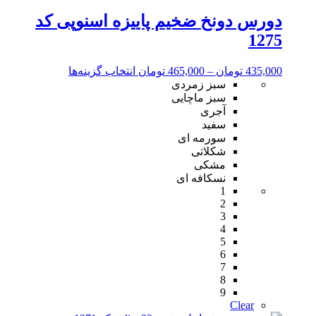
دورس دونخ ضخیم پاییزه اسنوپی کد
1275
محدوده
این
435,000
تومان
–
465,000
تومان
انتخاب گزینه‌ها
قیمت:
محصول
سبز زمردی
435,000 تومان
دارای
سبز ماچایی
تا
انواع
آجری
465,000 تومان
مختلفی
سفید
می
سورمه ای
باشد.
شکلاتی
گزینه
مشکی
ها
نسکافه ای
1
ممکن
2
است
3
در
4
صفحه
5
محصول
6
انتخاب
7
شوند
8
9
Clear