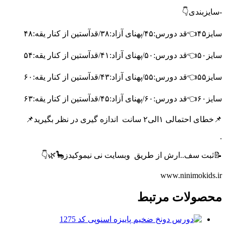
-سایزبندی👇
سایز۴۵👈قد دورس:۴۵/پهنای آزاد:۳۸/قدآستین از کنار یقه:۴۸
سایز۵۰👈قد دورس:۵۰/پهنای آزاد:۴۱/قدآستین از کنار یقه:۵۴
سایز۵۵👈قد دورس:۵۵/پهنای آزاد:۴۳/قدآستین از کنار یقه:۶۰
سایز۶۰👈قد دورس:۶۰/پهنای آزاد:۴۵/قدآستین از کنار یقه:۶۳
📌خطای احتمالی ۱الی۲ سانت
اندازه گیری در نظر بگیرید📌
.
📝ثبت سف..ارش از طریق
وبسایت نی نیموکیدز🦕🌿👇
www.ninimokids.ir
محصولات مرتبط