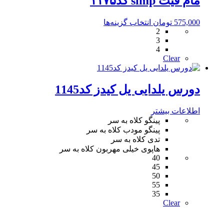
مام فیت simp کد۱۱۷۵
این
575,000
تومان
انتخاب گزینه‌ها
2
محصول
3
دارای
4
انواع
Clear
مختلفی
می
باشد.
دورس یلدایی یل کیدز کد1145
گزینه
ها
ممکن
اطلاعات بیشتر
است
پینگو کلاه به سر
در
پینگو مودب کلاه به سر
صفحه
تدی کلاه به سر
محصول
هاپوی خیلی مهربون کلاه به سر
انتخاب
40
شوند
45
50
55
35
Clear