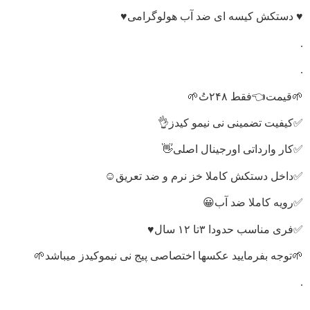
♥️ دستکش کیسه ای ضد آب هولوگرامی♥️
.
.
🌱قیمت👈فقط ۲۴۸تُ🌱
✅کیفیت تضمینی نی نیمو کیدز👌
✅کار وارداتی اورجینال اصلی👋
✅داخل دستکش کاملا خز نرم و ضد تعریق☺️
✅رویه کاملا ضد آب😀
✅فری مناسب حدودا ۳تا ۱۲ سال♥️
🌱توجه بفرمایید عکسها اختصاصی پیج نی نیموکیدز میباشد🌱
.
.