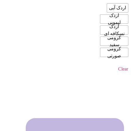
اردک آبی
اردک
لیمویی
اردک
نسکافه ای
کرومی
سفید
کرومی
صورتی
Clear