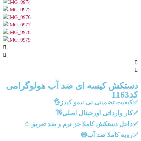
دستکش کیسه ای ضد آب هولوگرامی
کد1163
✅کیفیت تضمینی نی نیمو کیدز👌
✅کار وارداتی اورجینال اصلی👋
✅داخل دستکش کاملا خز نرم و ضد تعریق☺️
✅رویه کاملا ضد آب😀