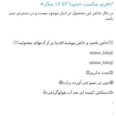
✅فری مناسب حدودا ۳تا ۱۲ سال♥️
در حال حاضر این محصول در انبار موجود نیست و در دسترس نمی
باشد.
🙋‍♀️خاص باشید و خاص بپوشید🌿دنیا پر از آدمهای معمولیه🙋‍♀️
@ninimo_kids
@ninimo_kids
😍بحث نداریم😍
🤩ببین نی نیمو چی آورده برات🤩
🥳دستکش کیسه ای ضد آب هولوگرامی🥳
.
.