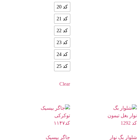
کد 20
کد 21
کد 22
کد 23
کد 24
کد 25
Clear
شلوار بگ نوار
جاگر بیسیک