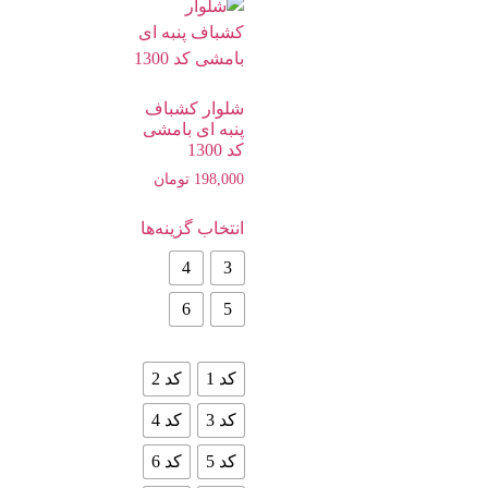
شلوار کشباف
پنبه ای بامشی
کد 1300
198,000
تومان
انتخاب گزینه‌ها
4
3
6
5
کد 1
کد 2
کد 3
کد 4
کد 5
کد 6