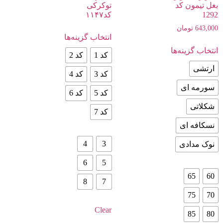
بغل تیمون کد
توکرکی
1292
کد۱۱۴۷
643,000
تومان
انتخاب گزینه‌ها
انتخاب گزینه‌ها
کد 1
کد 2
ارتشی
کد 3
کد 4
سورمه ای
کد 5
کد 6
شکلاتی
کد 7
نسکافه ای
4
3
نوک مدادی
6
5
65
60
8
7
75
70
Clear
85
80