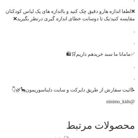
❌لطفا اندازه هارو دقیق چک کنید و بااندازه های یک لباس کودکتان
مقایسه کنید/یک تا دوسانت خطای اندازه گیری درنظر بگیرید❌
.
.
✅مامانا ما سبد خریدهم داریم🛒🛍️
.
.
📝ثبت سفارش از طریق دایرکت و سایت دایناسوریمون🦕🌿👇
@ninimo_kids
محصولات مرتبط