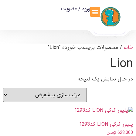
ورود / عضویت
تماس با ما
تخفیف ویژه
خانه
/ محصولات برچسب خورده “Lion”
Lion
در حال نمایش یک نتیجه
پلیور کرکی LION کد1293
628,000
تومان