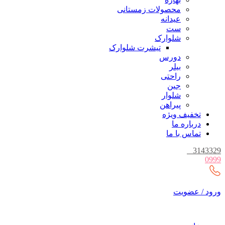
محصولات زمستانی
عیدانه
ست
شلوارک
تیشرت شلوارک
دورس
بیلر
راحتی
جین
شلوار
پیراهن
تخفیف ویژه
درباره ما
تماس با ما
_
3143329
0999
ورود / عضویت