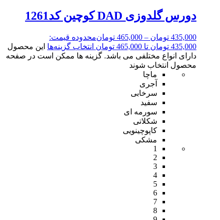
دورس گلدوزی DAD کوچین کد1261
435,000
تومان
–
465,000
تومان
محدوده قیمت:
435,000 تومان تا 465,000 تومان
انتخاب گزینه‌ها
این محصول
دارای انواع مختلفی می باشد. گزینه ها ممکن است در صفحه
محصول انتخاب شوند
ماچا
آجری
سرخابی
سفید
سورمه ای
شکلاتی
کاپوچینویی
مشکی
1
2
3
4
5
6
7
8
9