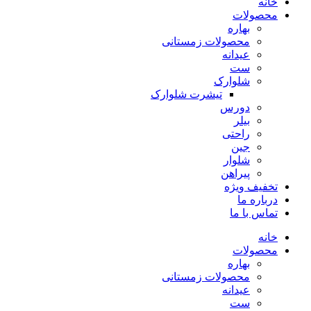
خانه
محصولات
بهاره
محصولات زمستانی
عیدانه
ست
شلوارک
تیشرت شلوارک
دورس
بیلر
راحتی
جین
شلوار
پیراهن
تخفیف ویژه
درباره ما
تماس با ما
خانه
محصولات
بهاره
محصولات زمستانی
عیدانه
ست