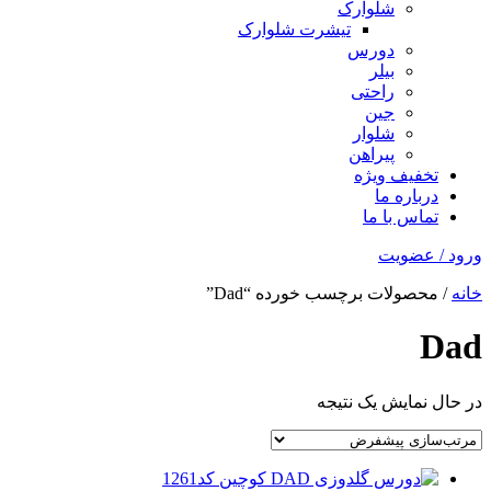
شلوارک
تیشرت شلوارک
دورس
بیلر
راحتی
جین
شلوار
پیراهن
تخفیف ویژه
درباره ما
تماس با ما
ورود / عضویت
خانه
/ محصولات برچسب خورده “Dad”
Dad
در حال نمایش یک نتیجه