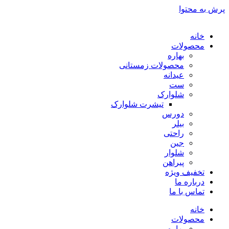
پرش به محتوا
خانه
محصولات
بهاره
محصولات زمستانی
عیدانه
ست
شلوارک
تیشرت شلوارک
دورس
بیلر
راحتی
جین
شلوار
پیراهن
تخفیف ویژه
درباره ما
تماس با ما
خانه
محصولات
بهاره