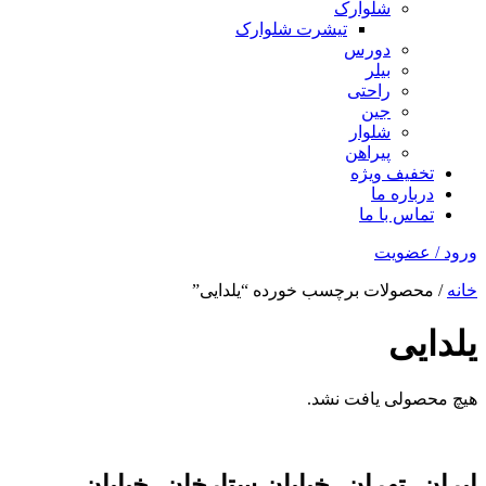
شلوارک
تیشرت شلوارک
دورس
بیلر
راحتی
جین
شلوار
پیراهن
تخفیف ویژه
درباره ما
تماس با ما
ورود / عضویت
خانه
/ محصولات برچسب خورده “یلدایی”
یلدایی
هیچ محصولی یافت نشد.
ایران، تهران، خیابان ستارخان، خیابان