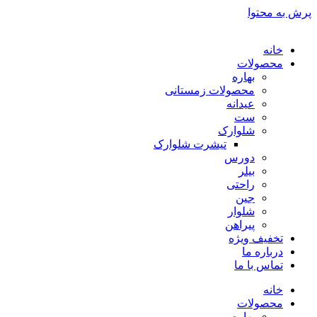
پرش به محتوا
خانه
محصولات
بهاره
محصولات زمستانی
عیدانه
ست
شلوارک
تیشرت شلوارک
دورس
بیلر
راحتی
جین
شلوار
پیراهن
تخفیف ویژه
درباره ما
تماس با ما
خانه
محصولات
بهاره