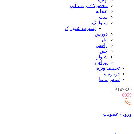
محصولات زمستانی
عیدانه
ست
شلوارک
تیشرت شلوارک
دورس
بیلر
راحتی
جین
شلوار
پیراهن
تخفیف ویژه
درباره ما
تماس با ما
_
3143329
0999
ورود / عضویت