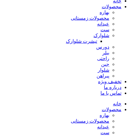
خانه
محصولات
بهاره
محصولات زمستانی
عیدانه
ست
شلوارک
تیشرت شلوارک
دورس
بیلر
راحتی
جین
شلوار
پیراهن
تخفیف ویژه
درباره ما
تماس با ما
خانه
محصولات
بهاره
محصولات زمستانی
عیدانه
ست