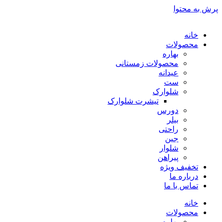
پرش به محتوا
خانه
محصولات
بهاره
محصولات زمستانی
عیدانه
ست
شلوارک
تیشرت شلوارک
دورس
بیلر
راحتی
جین
شلوار
پیراهن
تخفیف ویژه
درباره ما
تماس با ما
خانه
محصولات
بهاره