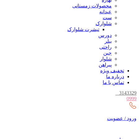
محصولات زمستانی
عیدانه
ست
شلوارک
تیشرت شلوارک
دورس
بیلر
راحتی
جین
شلوار
پیراهن
تخفیف ویژه
درباره ما
تماس با ما
_
3143329
0999
ورود / عضویت