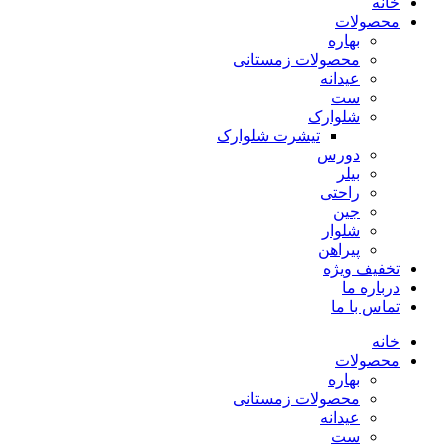
خانه
محصولات
بهاره
محصولات زمستانی
عیدانه
ست
شلوارک
تیشرت شلوارک
دورس
بیلر
راحتی
جین
شلوار
پیراهن
تخفیف ویژه
درباره ما
تماس با ما
خانه
محصولات
بهاره
محصولات زمستانی
عیدانه
ست