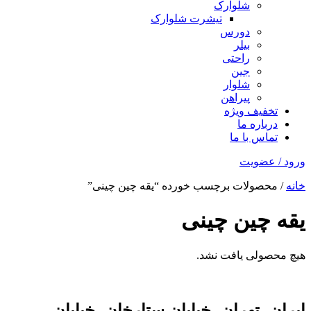
شلوارک
تیشرت شلوارک
دورس
بیلر
راحتی
جین
شلوار
پیراهن
تخفیف ویژه
درباره ما
تماس با ما
ورود / عضویت
خانه
/ محصولات برچسب خورده “یقه چین چینی”
یقه چین چینی
هیچ محصولی یافت نشد.
ایران، تهران، خیابان ستارخان، خیابان