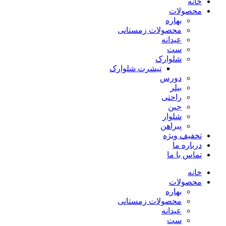
خانه
محصولات
بهاره
محصولات زمستانی
عیدانه
ست
شلوارک
تیشرت شلوارک
دورس
بیلر
راحتی
جین
شلوار
پیراهن
تخفیف ویژه
درباره ما
تماس با ما
خانه
محصولات
بهاره
محصولات زمستانی
عیدانه
ست