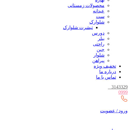
محصولات زمستانی
عیدانه
ست
شلوارک
تیشرت شلوارک
دورس
بیلر
راحتی
جین
شلوار
پیراهن
تخفیف ویژه
درباره ما
تماس با ما
_
3143329
0999
ورود / عضویت