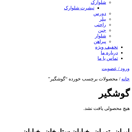
شلوارک
تیشرت شلوارک
دورس
بیلر
راحتی
جین
شلوار
پیراهن
تخفیف ویژه
درباره ما
تماس با ما
ورود / عضویت
خانه
/ محصولات برچسب خورده “گوشگیر”
گوشگیر
هیچ محصولی یافت نشد.
ایران، تهران، خیابان ستارخان، خیابان