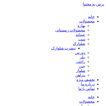
پرش به محتوا
خانه
محصولات
بهاره
محصولات زمستانی
عیدانه
ست
شلوارک
تیشرت شلوارک
دورس
بیلر
راحتی
جین
شلوار
پیراهن
تخفیف ویژه
درباره ما
تماس با ما
خانه
محصولات
بهاره