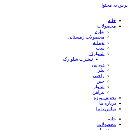
پرش به محتوا
خانه
محصولات
بهاره
محصولات زمستانی
عیدانه
ست
شلوارک
تیشرت شلوارک
دورس
بیلر
راحتی
جین
شلوار
پیراهن
تخفیف ویژه
درباره ما
تماس با ما
خانه
محصولات
بهاره