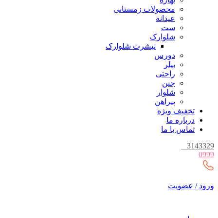
محصولات زمستانی
عیدانه
ست
شلوارک
تیشرت شلوارک
دورس
بیلر
راحتی
جین
شلوار
پیراهن
تخفیف ویژه
درباره ما
تماس با ما
_
3143329
0999
ورود / عضویت