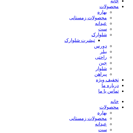
خانه
محصولات
بهاره
محصولات زمستانی
عیدانه
ست
شلوارک
تیشرت شلوارک
دورس
بیلر
راحتی
جین
شلوار
پیراهن
تخفیف ویژه
درباره ما
تماس با ما
خانه
محصولات
بهاره
محصولات زمستانی
عیدانه
ست