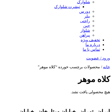
شلوارک
تیشرت شلوارک
دورس
بیلر
راحتی
جین
شلوار
پیراهن
تخفیف ویژه
درباره ما
تماس با ما
ورود / عضویت
خانه
/ محصولات برچسب خورده “کلاه موهر”
کلاه موهر
هیچ محصولی یافت نشد.
ایران، تهران، خیابان ستارخان، خیابان