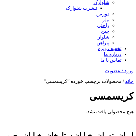
شلوارک
تیشرت شلوارک
دورس
بیلر
راحتی
جین
شلوار
پیراهن
تخفیف ویژه
درباره ما
تماس با ما
ورود / عضویت
خانه
/ محصولات برچسب خورده “کریسمسی”
کریسمسی
هیچ محصولی یافت نشد.
ایران، تهران، خیابان ستارخان، خیابان رحیمی