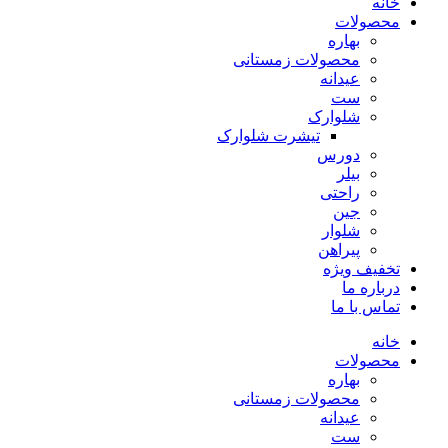
خانه
محصولات
بهاره
محصولات زمستانی
عیدانه
ست
شلوارک
تیشرت شلوارک
دورس
بیلر
راحتی
جین
شلوار
پیراهن
تخفیف ویژه
درباره ما
تماس با ما
خانه
محصولات
بهاره
محصولات زمستانی
عیدانه
ست