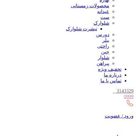
محصولات زمستانی
عیدانه
ست
شلوارک
تیشرت شلوارک
دورس
بیلر
راحتی
جین
شلوار
پیراهن
تخفیف ویژه
درباره ما
تماس با ما
_
3143329
0999
ورود / عضویت