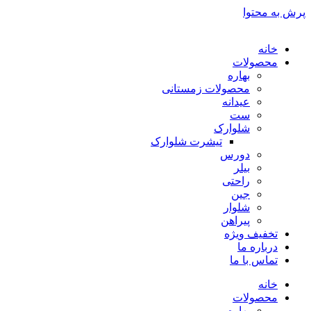
پرش به محتوا
خانه
محصولات
بهاره
محصولات زمستانی
عیدانه
ست
شلوارک
تیشرت شلوارک
دورس
بیلر
راحتی
جین
شلوار
پیراهن
تخفیف ویژه
درباره ما
تماس با ما
خانه
محصولات
بهاره