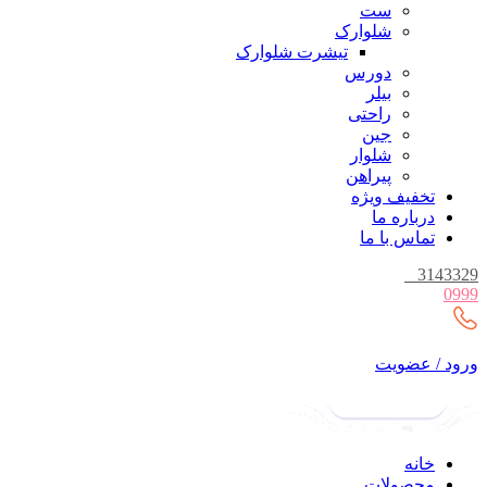
ست
شلوارک
تیشرت شلوارک
دورس
بیلر
راحتی
جین
شلوار
پیراهن
تخفیف ویژه
درباره ما
تماس با ما
_
3143329
0999
ورود / عضویت
خانه
محصولات