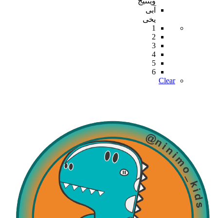
وینتیج
آبی
یخی
1
2
3
4
5
6
Clear