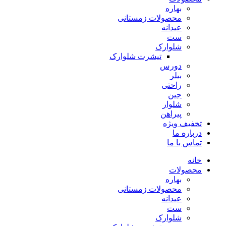
بهاره
محصولات زمستانی
عیدانه
ست
شلوارک
تیشرت شلوارک
دورس
بیلر
راحتی
جین
شلوار
پیراهن
تخفیف ویژه
درباره ما
تماس با ما
خانه
محصولات
بهاره
محصولات زمستانی
عیدانه
ست
شلوارک