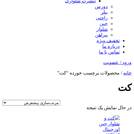
تیشرت شلوارک
دورس
بیلر
راحتی
جین
شلوار
پیراهن
تخفیف ویژه
درباره ما
تماس با ما
ورود / عضویت
خانه
/ محصولات برچسب خورده “کت”
کت
در حال نمایش یک نتیجه