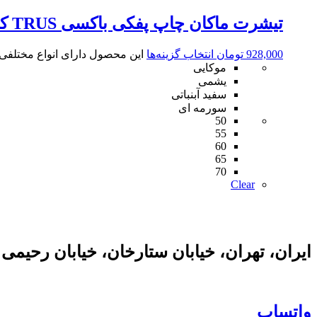
تیشرت ماکان چاپ پفکی باکسی TRUS کد1405
928,000
تومان
انتخاب گزینه‌ها
این محصول دارای انواع مختلف
موکایی
یشمی
سفید آبنباتی
سورمه ای
50
55
60
65
70
Clear
ایران، تهران، خیابان ستارخان، خیابان رحیمی
واتساپ