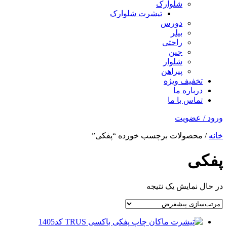
شلوارک
تیشرت شلوارک
دورس
بیلر
راحتی
جین
شلوار
پیراهن
تخفیف ویژه
درباره ما
تماس با ما
ورود / عضویت
خانه
/ محصولات برچسب خورده “پفکی”
پفکی
در حال نمایش یک نتیجه