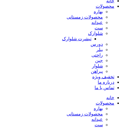
خانه
محصولات
بهاره
محصولات زمستانی
عیدانه
ست
شلوارک
تیشرت شلوارک
دورس
بیلر
راحتی
جین
شلوار
پیراهن
تخفیف ویژه
درباره ما
تماس با ما
خانه
محصولات
بهاره
محصولات زمستانی
عیدانه
ست