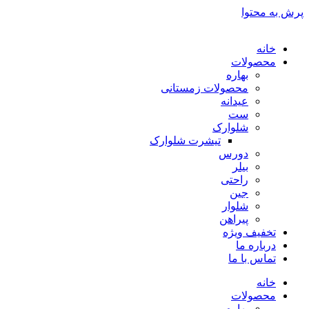
پرش به محتوا
خانه
محصولات
بهاره
محصولات زمستانی
عیدانه
ست
شلوارک
تیشرت شلوارک
دورس
بیلر
راحتی
جین
شلوار
پیراهن
تخفیف ویژه
درباره ما
تماس با ما
خانه
محصولات
بهاره