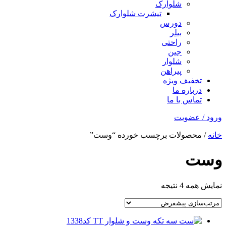
شلوارک
تیشرت شلوارک
دورس
بیلر
راحتی
جین
شلوار
پیراهن
تخفیف ویژه
درباره ما
تماس با ما
ورود / عضویت
خانه
/ محصولات برچسب خورده “وست”
وست
نمایش همه 4 نتیجه