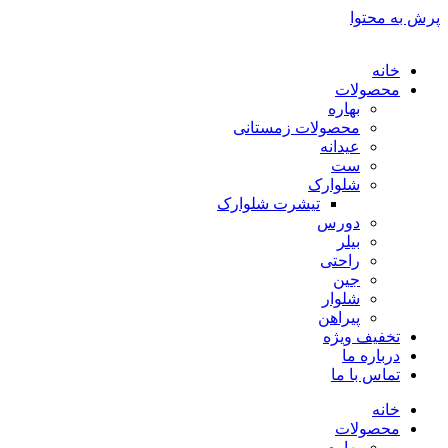
پرش به محتوا
خانه
محصولات
بهاره
محصولات زمستانی
عیدانه
ست
شلوارک
تیشرت شلوارک
دورس
بیلر
راحتی
جین
شلوار
پیراهن
تخفیف ویژه
درباره ما
تماس با ما
خانه
محصولات
بهاره