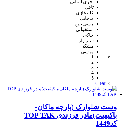
آجری آبنباتی
تافی
کله غازی
ماچایی
مسی تیره
استخوانی
خاکی
سبز زارا
مشکی
موشی
1
2
3
4
5
Clear
وست شلوارک (پارچه ماکان-
باکیفیت)مادر فرزندی TOP TAK
کد1449