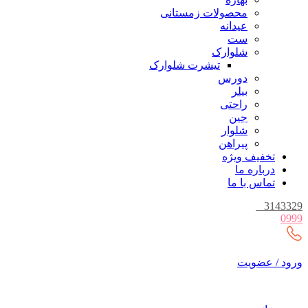
محصولات زمستانی
عیدانه
ست
شلوارک
تیشرت شلوارک
دورس
بیلر
راحتی
جین
شلوار
پیراهن
تخفیف ویژه
درباره ما
تماس با ما
_
3143329
0999
ورود / عضویت