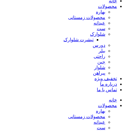
خانه
محصولات
بهاره
محصولات زمستانی
عیدانه
ست
شلوارک
تیشرت شلوارک
دورس
بیلر
راحتی
جین
شلوار
پیراهن
تخفیف ویژه
درباره ما
تماس با ما
خانه
محصولات
بهاره
محصولات زمستانی
عیدانه
ست