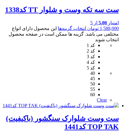
ست سه تکه وست و شلوار TT کد1338
امتیاز
5.00
از 5
1,588,000
تومان
انتخاب گزینه‌ها
این محصول دارای انواع
مختلفی می باشد. گزینه ها ممکن است در صفحه محصول
انتخاب شوند
کد 1
کد 2
کد 3
کد 4
کد 5
40
45
50
55
60
Clear
ست وست شلوارک سنگشور (باکیفیت)
TOP TAK کد1441