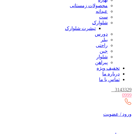
محصولات زمستانی
عیدانه
ست
شلوارک
تیشرت شلوارک
دورس
بیلر
راحتی
جین
شلوار
پیراهن
تخفیف ویژه
درباره ما
تماس با ما
_
3143329
0999
ورود / عضویت