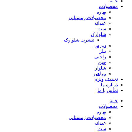
خانه
محصولات
بهاره
محصولات زمستانی
عیدانه
ست
شلوارک
تیشرت شلوارک
دورس
بیلر
راحتی
جین
شلوار
پیراهن
تخفیف ویژه
درباره ما
تماس با ما
خانه
محصولات
بهاره
محصولات زمستانی
عیدانه
ست