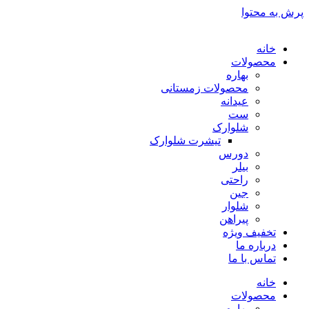
پرش به محتوا
خانه
محصولات
بهاره
محصولات زمستانی
عیدانه
ست
شلوارک
تیشرت شلوارک
دورس
بیلر
راحتی
جین
شلوار
پیراهن
تخفیف ویژه
درباره ما
تماس با ما
خانه
محصولات
بهاره