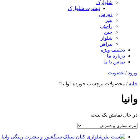
شلوارک
تیشرت شلوارک
دورس
بیلر
راحتی
جین
شلوار
پیراهن
تخفیف ویژه
درباره ما
تماس با ما
ورود / عضویت
خانه
/ محصولات برچسب خورده “وانیا”
وانیا
در حال نمایش یک نتیجه