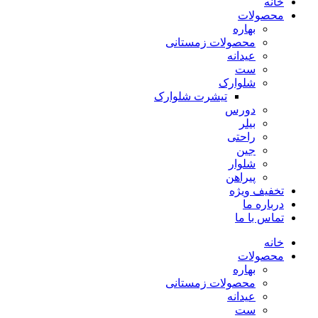
خانه
محصولات
بهاره
محصولات زمستانی
عیدانه
ست
شلوارک
تیشرت شلوارک
دورس
بیلر
راحتی
جین
شلوار
پیراهن
تخفیف ویژه
درباره ما
تماس با ما
خانه
محصولات
بهاره
محصولات زمستانی
عیدانه
ست