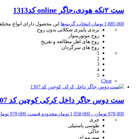
ست ۲تکه هودی،جاگر online کد1313
1,885,000
تومان
انتخاب گزینه‌ها
این محصول دارای انواع مختل
ترندی پاییزی شکلاتی بدون روح
روح موتورسوار
روح های اهل مطالعه و تفریح
روح های سرگردان
1
2
3
4
5
Clear
ست دوس جاگر داخل کرکی کوچین کد 1307
978,000
تومان
–
1,058,000
تومان
محدوده قیمت: 978,000 تومان تا 1,058,000 تومان
چری
طوسی پاستیلی
خاکی
سورمه ای