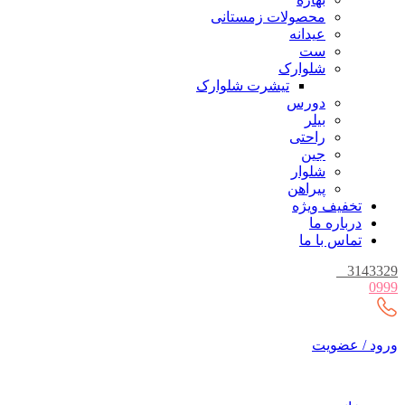
محصولات زمستانی
عیدانه
ست
شلوارک
تیشرت شلوارک
دورس
بیلر
راحتی
جین
شلوار
پیراهن
تخفیف ویژه
درباره ما
تماس با ما
_
3143329
0999
ورود / عضویت