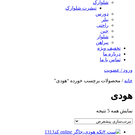
شلوارک
تیشرت شلوارک
دورس
بیلر
راحتی
جین
شلوار
پیراهن
تخفیف ویژه
درباره ما
تماس با ما
ورود / عضویت
خانه
/ محصولات برچسب خورده “هودی”
هودی
نمایش همه 5 نتیجه