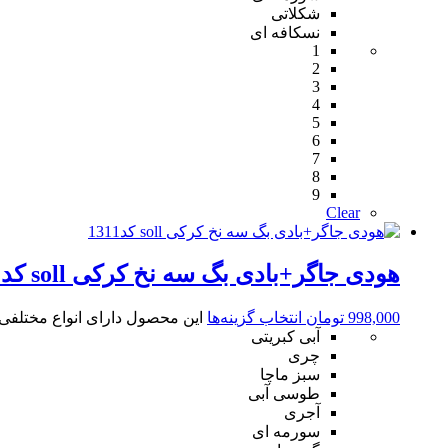
شکلاتی
نسکافه ای
1
2
3
4
5
6
7
8
9
Clear
هودی جاگر+بادی بگ سه نخ کرکی soll کد1311
998,000
تومان
انتخاب گزینه‌ها
این محصول دارای انواع مختلف
آبی کبریتی
چری
سبز ماچا
طوسی آبی
آجری
سورمه ای