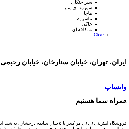
سبز جنگلی
سورمه ای سیر
ماچا
ماشروم
خاکی
نسکافه ای
Clear
ایران، تهران، خیابان ستارخان، خیابان رحیمی
واتساپ
همراه شما هستیم
فروشگاه اینترنتی نی نی مو کیدز با ۵ س
ارسال سریع، می‌توانید با خیال راحت به خرید بپردازید و مطمئن باشی