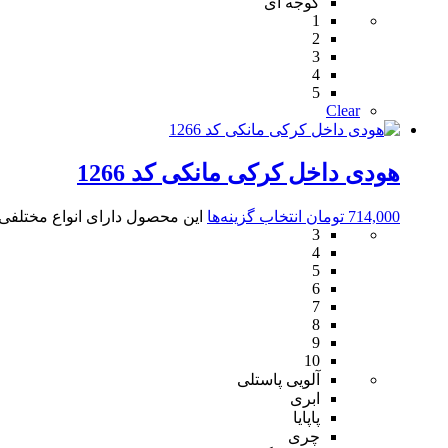
گوجه ای
1
2
3
4
5
Clear
هودی داخل کرکی مانکی کد 1266
714,000
تومان
انتخاب گزینه‌ها
این محصول دارای انواع مختلف
3
4
5
6
7
8
9
10
آلویی پاستلی
ابری
پاپایا
چری