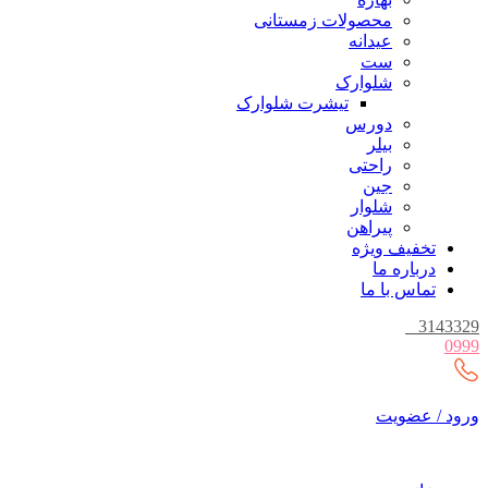
محصولات زمستانی
عیدانه
ست
شلوارک
تیشرت شلوارک
دورس
بیلر
راحتی
جین
شلوار
پیراهن
تخفیف ویژه
درباره ما
تماس با ما
_
3143329
0999
ورود / عضویت