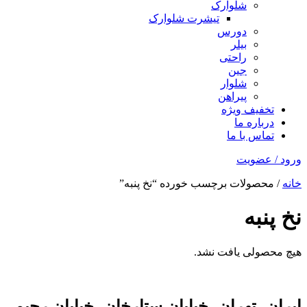
شلوارک
تیشرت شلوارک
دورس
بیلر
راحتی
جین
شلوار
پیراهن
تخفیف ویژه
درباره ما
تماس با ما
ورود / عضویت
خانه
/ محصولات برچسب خورده “نخ پنبه”
نخ پنبه
هیچ محصولی یافت نشد.
ایران، تهران، خیابان ستارخان، خیابان رحیمی