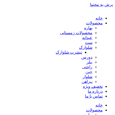
پرش به محتوا
خانه
محصولات
بهاره
محصولات زمستانی
عیدانه
ست
شلوارک
تیشرت شلوارک
دورس
بیلر
راحتی
جین
شلوار
پیراهن
تخفیف ویژه
درباره ما
تماس با ما
خانه
محصولات
بهاره