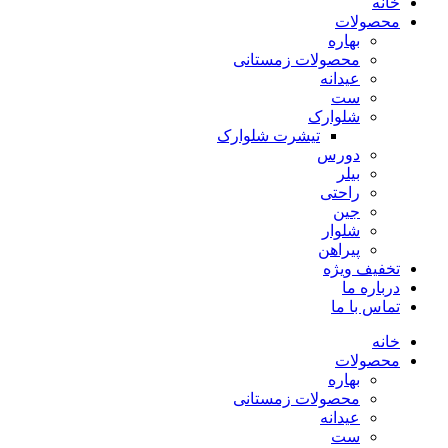
خانه
محصولات
بهاره
محصولات زمستانی
عیدانه
ست
شلوارک
تیشرت شلوارک
دورس
بیلر
راحتی
جین
شلوار
پیراهن
تخفیف ویژه
درباره ما
تماس با ما
خانه
محصولات
بهاره
محصولات زمستانی
عیدانه
ست