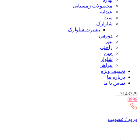
محصولات زمستانی
عیدانه
ست
شلوارک
تیشرت شلوارک
دورس
بیلر
راحتی
جین
شلوار
پیراهن
تخفیف ویژه
درباره ما
تماس با ما
_
3143329
0999
ورود / عضویت