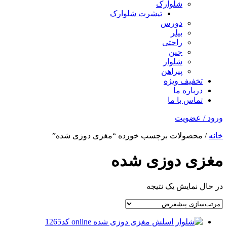
شلوارک
تیشرت شلوارک
دورس
بیلر
راحتی
جین
شلوار
پیراهن
تخفیف ویژه
درباره ما
تماس با ما
ورود / عضویت
خانه
/ محصولات برچسب خورده “مغزی دوزی شده”
مغزی دوزی شده
در حال نمایش یک نتیجه