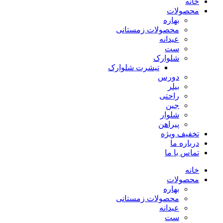
خانه
محصولات
بهاره
محصولات زمستانی
عیدانه
ست
شلوارک
تیشرت شلوارک
دورس
بیلر
راحتی
جین
شلوار
پیراهن
تخفیف ویژه
درباره ما
تماس با ما
خانه
محصولات
بهاره
محصولات زمستانی
عیدانه
ست