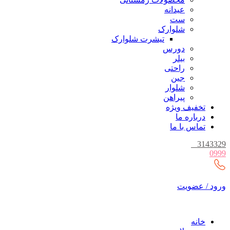
عیدانه
ست
شلوارک
تیشرت شلوارک
دورس
بیلر
راحتی
جین
شلوار
پیراهن
تخفیف ویژه
درباره ما
تماس با ما
_
3143329
0999
ورود / عضویت
خانه