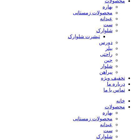
محصولات
بهاره
محصولات زمستانی
عیدانه
ست
شلوارک
تیشرت شلوارک
دورس
بیلر
راحتی
جین
شلوار
پیراهن
تخفیف ویژه
درباره ما
تماس با ما
خانه
محصولات
بهاره
محصولات زمستانی
عیدانه
ست
شلوارک