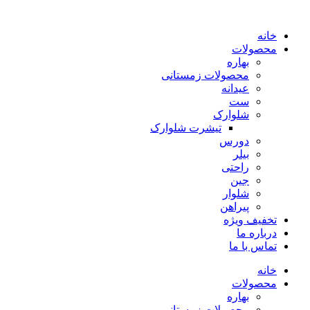
پرش
به
خانه
محتوا
محصولات
بهاره
محصولات زمستانی
عیدانه
ست
شلوارک
تیشرت شلوارک
دورس
بیلر
راحتی
جین
شلوار
پیراهن
تخفیف ویژه
درباره ما
تماس با ما
خانه
محصولات
بهاره
محصولات زمستانی