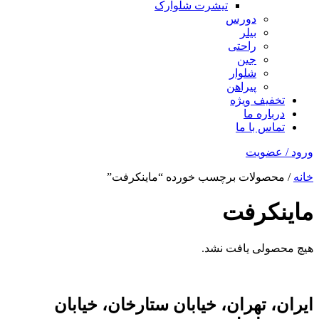
تیشرت شلوارک
دورس
بیلر
راحتی
جین
شلوار
پیراهن
تخفیف ویژه
درباره ما
تماس با ما
ورود / عضویت
خانه
/ محصولات برچسب خورده “ماینکرفت”
ماینکرفت
هیچ محصولی یافت نشد.
ایران، تهران، خیابان ستارخان، خیابان