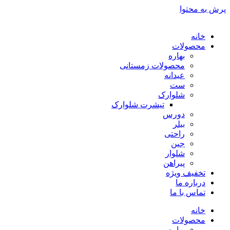
پرش به محتوا
خانه
محصولات
بهاره
محصولات زمستانی
عیدانه
ست
شلوارک
تیشرت شلوارک
دورس
بیلر
راحتی
جین
شلوار
پیراهن
تخفیف ویژه
درباره ما
تماس با ما
خانه
محصولات
بهاره