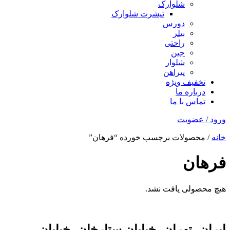
شلوارک
تیشرت شلوارک
دورس
بیلر
راحتی
جین
شلوار
پیراهن
تخفیف ویژه
درباره ما
تماس با ما
ورود / عضویت
خانه
/ محصولات برچسب خورده “فرهان”
فرهان
هیچ محصولی یافت نشد.
ایران، تهران، خیابان ستارخان، خیابان