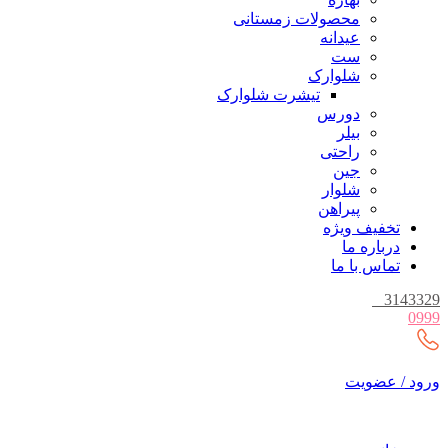
محصولات زمستانی
عیدانه
ست
شلوارک
تیشرت شلوارک
دورس
بیلر
راحتی
جین
شلوار
پیراهن
تخفیف ویژه
درباره ما
تماس با ما
_
3143329
0999
ورود / عضویت