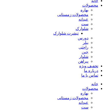
خانه
محصولات
بهاره
محصولات زمستانی
عیدانه
ست
شلوارک
تیشرت شلوارک
دورس
بیلر
راحتی
جین
شلوار
پیراهن
تخفیف ویژه
درباره ما
تماس با ما
خانه
محصولات
بهاره
محصولات زمستانی
عیدانه
ست