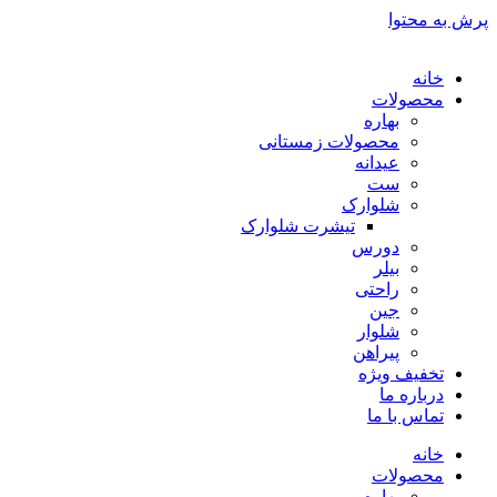
پرش به محتوا
خانه
محصولات
بهاره
محصولات زمستانی
عیدانه
ست
شلوارک
تیشرت شلوارک
دورس
بیلر
راحتی
جین
شلوار
پیراهن
تخفیف ویژه
درباره ما
تماس با ما
خانه
محصولات
بهاره