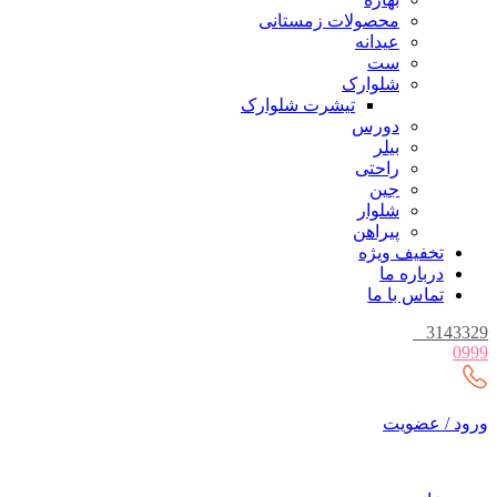
محصولات زمستانی
عیدانه
ست
شلوارک
تیشرت شلوارک
دورس
بیلر
راحتی
جین
شلوار
پیراهن
تخفیف ویژه
درباره ما
تماس با ما
_
3143329
0999
ورود / عضویت