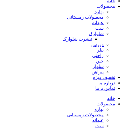
خانه
محصولات
بهاره
محصولات زمستانی
عیدانه
ست
شلوارک
تیشرت شلوارک
دورس
بیلر
راحتی
جین
شلوار
پیراهن
تخفیف ویژه
درباره ما
تماس با ما
خانه
محصولات
بهاره
محصولات زمستانی
عیدانه
ست