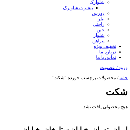
شلوارک
تیشرت شلوارک
دورس
بیلر
راحتی
جین
شلوار
پیراهن
تخفیف ویژه
درباره ما
تماس با ما
ورود / عضویت
خانه
/ محصولات برچسب خورده “شکت”
شکت
هیچ محصولی یافت نشد.
ایران، تهران، خیابان ستارخان، خیابان