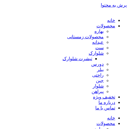
پرش به محتوا
خانه
محصولات
بهاره
محصولات زمستانی
عیدانه
ست
شلوارک
تیشرت شلوارک
دورس
بیلر
راحتی
جین
شلوار
پیراهن
تخفیف ویژه
درباره ما
تماس با ما
خانه
محصولات
بهاره