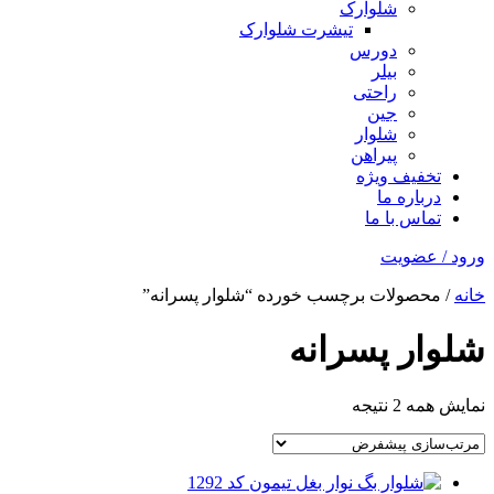
شلوارک
تیشرت شلوارک
دورس
بیلر
راحتی
جین
شلوار
پیراهن
تخفیف ویژه
درباره ما
تماس با ما
ورود / عضویت
خانه
/ محصولات برچسب خورده “شلوار پسرانه”
شلوار پسرانه
نمایش همه 2 نتیجه