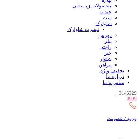
محصولات زمستانی
عیدانه
ست
شلوارک
تیشرت شلوارک
دورس
بیلر
راحتی
جین
شلوار
پیراهن
تخفیف ویژه
درباره ما
تماس با ما
_
3143329
0999
ورود / عضویت