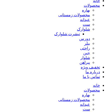
خانه
محصولات
بهاره
محصولات زمستانی
عیدانه
ست
شلوارک
تیشرت شلوارک
دورس
بیلر
راحتی
جین
شلوار
پیراهن
تخفیف ویژه
درباره ما
تماس با ما
خانه
محصولات
بهاره
محصولات زمستانی
عیدانه
ست