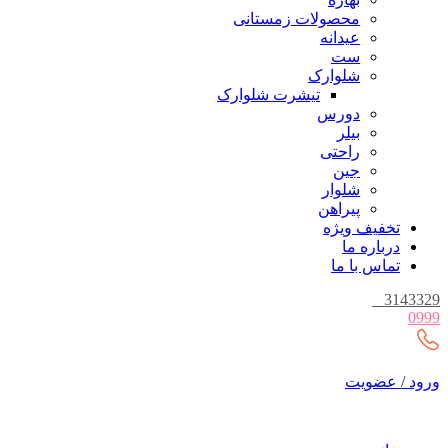
محصولات زمستانی
عیدانه
ست
شلوارک
تیشرت شلوارک
دورس
بیلر
راحتی
جین
شلوار
پیراهن
تخفیف ویژه
درباره ما
تماس با ما
_
3143329
0999
ورود / عضویت