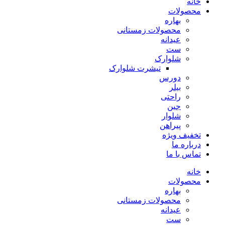
خانه
محصولات
بهاره
محصولات زمستانی
عیدانه
ست
شلوارک
تیشرت شلوارک
دورس
بیلر
راحتی
جین
شلوار
پیراهن
تخفیف ویژه
درباره ما
تماس با ما
خانه
محصولات
بهاره
محصولات زمستانی
عیدانه
ست