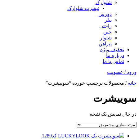
شلوارک
تیشرت شلوارک
دورس
بیلر
راحتی
جین
شلوار
پیراهن
تخفیف ویژه
درباره ما
تماس با ما
ورود / عضویت
خانه
/ محصولات برچسب خورده “سوییشرت”
سوییشرت
در حال نمایش یک نتیجه