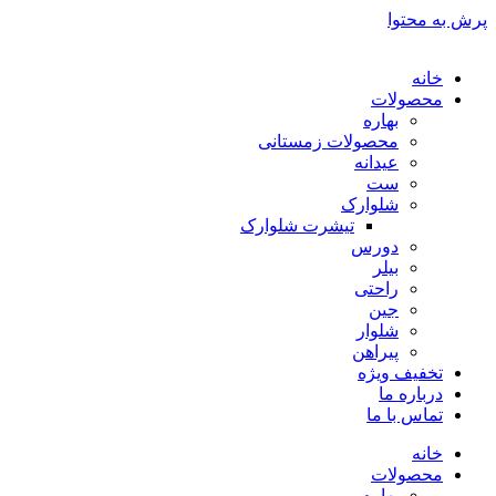
پرش به محتوا
خانه
محصولات
بهاره
محصولات زمستانی
عیدانه
ست
شلوارک
تیشرت شلوارک
دورس
بیلر
راحتی
جین
شلوار
پیراهن
تخفیف ویژه
درباره ما
تماس با ما
خانه
محصولات
بهاره